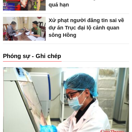
quá hạn
Xử phạt người đăng tin sai về
dự án Trục đại lộ cảnh quan
sông Hồng
Phóng sự - Ghi chép