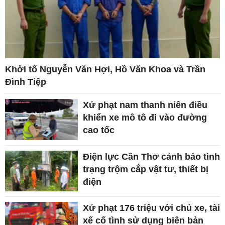
Khởi tố Nguyễn Văn Hợi, Hồ Văn Khoa và Trần
Đình Tiệp
Xử phạt nam thanh niên điều
khiển xe mô tô đi vào đường
cao tốc
Điện lực Cần Thơ cảnh báo tình
trạng trộm cắp vật tư, thiết bị
điện
Xử phạt 176 triệu với chủ xe, tài
xế cố tình sử dụng biên bản