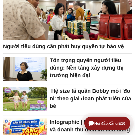
Người tiêu dùng cần phát huy quyền tự bảo vệ
Tôn trọng quyền người tiêu
dùng: Nền tảng xây dựng thị
trường hiện đại
Hệ size tã quần Bobby mới 'đo
ni' theo giai đoạn phát triển của
bé
Infographic | Bán lẻ hàng hóa
Hỏi đáp Xăng E10
và doanh thu dịch vụ tiêu dùng