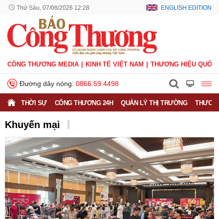
Thứ Sáu, 07/08/2026 12:28
ENGLISH EDITION
CÔNG THƯƠNG MEDIA
KINH TẾ VIỆT NAM
THƯƠNG HIỆU QUỐC 
Đường dây nóng:
0866.59.4498
THỜI SỰ
CÔNG THƯƠNG 24H
QUẢN LÝ THỊ TRƯỜNG
THƯƠNG
Khuyến mại