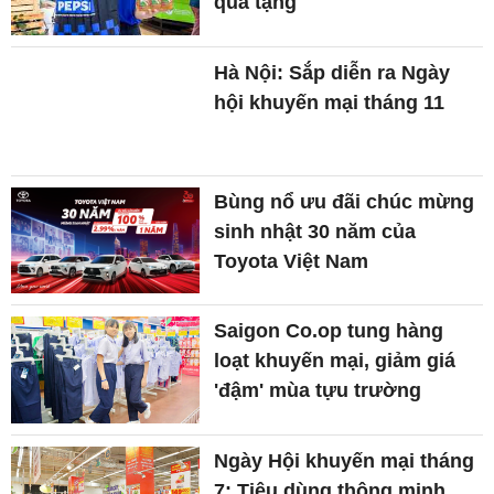
quà tặng
Hà Nội: Sắp diễn ra Ngày
hội khuyến mại tháng 11
Bùng nổ ưu đãi chúc mừng
sinh nhật 30 năm của
Toyota Việt Nam
Saigon Co.op tung hàng
loạt khuyến mại, giảm giá
'đậm' mùa tựu trường
Ngày Hội khuyến mại tháng
7: Tiêu dùng thông minh,