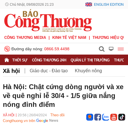
Chủ Nhật, 09/08/2026 21:23
ENGLISH EDITION
CÔNG THƯƠNG MEDIA
KINH TẾ VIỆT NAM
THƯƠNG HIỆU QUỐ
Đường dây nóng:
0866.59.4498
THỜI SỰ
CÔNG THƯƠNG 24H
QUẢN LÝ THỊ TRƯỜNG
THƯƠNG
Xã hội
Giáo dục - Đào tạo
Khuyến nông
Môi trường
Nông nghiệp - nông thôn
Hà Nội: Chật cứng dòng người và xe
về quê nghỉ lễ 30/4 - 1/5 giữa nắng
Phát triển bền vững
Sức khỏe
Việc làm
nóng đỉnh điểm
Theo dõi
XÃ HỘI
20:56
|
26/04/2024
Congthuong.vn trên