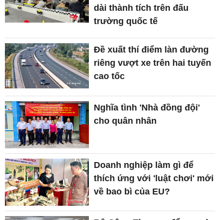
dài thành tích trên đấu
trường quốc tế
Đề xuất thí điểm làn đường
riêng vượt xe trên hai tuyến
cao tốc
Nghĩa tình 'Nhà đồng đội'
cho quân nhân
Doanh nghiệp làm gì để
thích ứng với 'luật chơi' mới
về bao bì của EU?