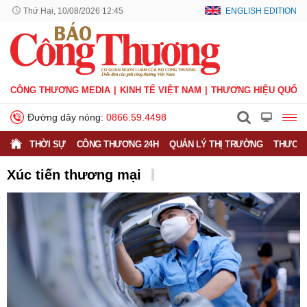
Thứ Hai, 10/08/2026 12:46
ENGLISH EDITION
CÔNG THƯƠNG MEDIA
KINH TẾ VIỆT NAM
THƯƠNG HIỆU QUỐC 
Đường dây nóng:
0866.59.4498
THỜI SỰ
CÔNG THƯƠNG 24H
QUẢN LÝ THỊ TRƯỜNG
THƯƠNG
Xúc tiến thương mại