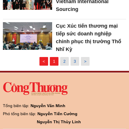
Vietnam International
Sourcing
Cục Xúc tiến thương mại
tiếp sức doanh nghiệp
chinh phục thị trường Thổ
Nhĩ Kỳ
<
1
2
3
>
Tổng biên tập:
Nguyễn Văn Minh
Phó tổng biên tập:
Nguyễn Tiến Cường
Nguyễn Thị Thùy Linh