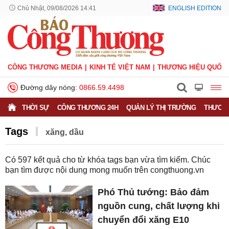
Chủ Nhật, 09/08/2026 14:41
ENGLISH EDITION
CÔNG THƯƠNG MEDIA
KINH TẾ VIỆT NAM
THƯƠNG HIỆU QUỐC 
Đường dây nóng:
0866.59.4498
THỜI SỰ
CÔNG THƯƠNG 24H
QUẢN LÝ THỊ TRƯỜNG
THƯƠNG
Tags
xăng, dầu
Có
597
kết quả cho từ khóa tags bạn vừa tìm kiếm. Chúc
bạn tìm được nội dung mong muốn trên
congthuong.vn
Phó Thủ tướng: Bảo đảm
nguồn cung, chất lượng khi
chuyển đổi xăng E10