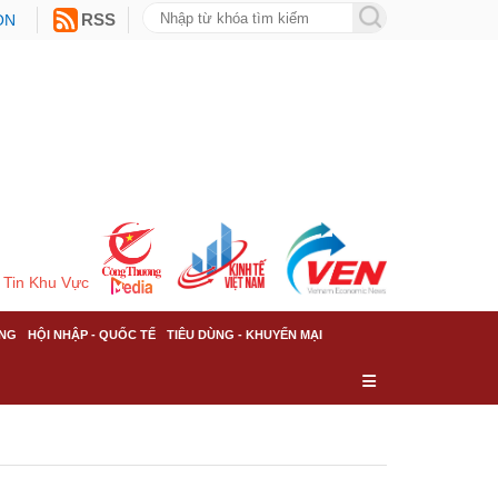
ON
RSS
Tin Khu Vực
NG
HỘI NHẬP - QUỐC TẾ
TIÊU DÙNG - KHUYẾN MẠI