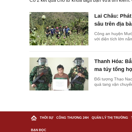
Có
2
kết quả cho từ khóa tags bạn vừa tìm kiếm
Lai Châu: Phát
sâu trên địa 
Công an huyện Mường
với diện tích lớn n
Thanh Hóa: Bắt
ma túy tổng h
Đối tượng Thạo Nao
quả tang vận chuyển
THỜI SỰ
CÔNG THƯƠNG 24H
QUẢN LÝ THỊ TRƯỜNG
BẠN ĐỌC