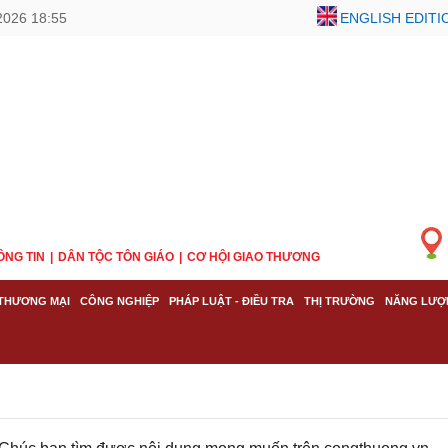
2026 18:55
ENGLISH EDITI
ÔNG TIN
DÂN TỘC TÔN GIÁO
CƠ HỘI GIAO THƯƠNG
THƯƠNG MẠI
CÔNG NGHIỆP
PHÁP LUẬT - ĐIỀU TRA
THỊ TRƯỜNG
NĂNG LƯỢ