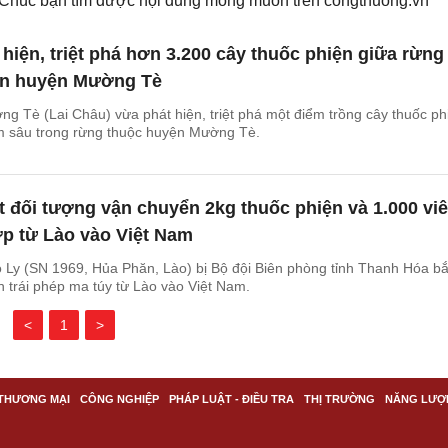
. Chúc bạn tìm được nội dung mong muốn trên
congthuong.vn
 hiện, triệt phá hơn 3.200 cây thuốc phiện giữa rừng
bàn huyện Mường Tè
 Tè (Lai Châu) vừa phát hiện, triệt phá một điểm trồng cây thuốc ph
ằm sâu trong rừng thuộc huyện Mường Tè.
 đối tượng vận chuyển 2kg thuốc phiện và 1.000 vi
ợp từ Lào vào Việt Nam
 Ly (SN 1969, Hủa Phăn, Lào) bị Bộ đội Biên phòng tỉnh Thanh Hóa bắ
 trái phép ma túy từ Lào vào Việt Nam.
<
1
>
THƯƠNG MẠI
CÔNG NGHIỆP
PHÁP LUẬT - ĐIỀU TRA
THỊ TRƯỜNG
NĂNG LƯỢ