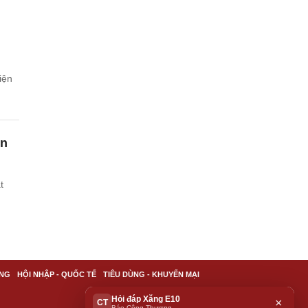
iện
ên
t
NG
HỘI NHẬP - QUỐC TẾ
TIÊU DÙNG - KHUYẾN MẠI
Hỏi đáp Xăng E10
×
CT
Báo Công Thương