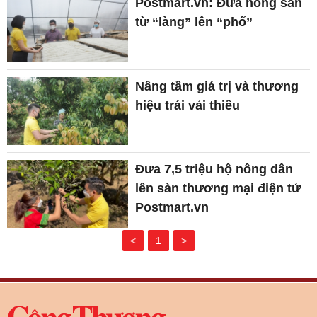
Postmart.vn: Đưa nông sản
từ “làng” lên “phố”
Nâng tầm giá trị và thương
hiệu trái vải thiều
Đưa 7,5 triệu hộ nông dân
lên sàn thương mại điện tử
Postmart.vn
<
1
>