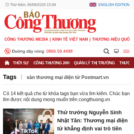
Thứ Năm, 06/08/2026 15:08
ENGLISH EDITION
CÔNG THƯƠNG MEDIA
KINH TẾ VIỆT NAM
THƯƠNG HIỆU QUỐC 
Đường dây nóng:
0866.59.4498
THỜI SỰ
CÔNG THƯƠNG 24H
QUẢN LÝ THỊ TRƯỜNG
THƯƠNG
Tags
sàn thương mại điện tử Postmart.vn
Có
14
kết quả cho từ khóa tags bạn vừa tìm kiếm. Chúc bạn
tìm được nội dung mong muốn trên
congthuong.vn
Thứ trưởng Nguyễn Sinh
Nhật Tân: Thương mại điện
tử khẳng định vai trò tiên