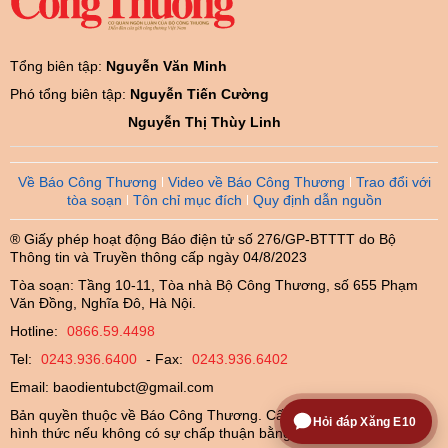
Tổng biên tập:
Nguyễn Văn Minh
Phó tổng biên tập:
Nguyễn Tiến Cường
Nguyễn Thị Thùy Linh
Về Báo Công Thương
Video về Báo Công Thương
Trao đổi với
tòa soạn
Tôn chỉ mục đích
Quy định dẫn nguồn
® Giấy phép hoạt động Báo điện tử số 276/GP-BTTTT do Bộ
Thông tin và Truyền thông cấp ngày 04/8/2023
Tòa soạn: Tầng 10-11, Tòa nhà Bộ Công Thương, số 655 Phạm
Văn Đồng, Nghĩa Đô, Hà Nội.
Hotline:
0866.59.4498
Tel:
0243.936.6400
- Fax:
0243.936.6402
Email:
baodientubct@gmail.com
Bản quyền thuộc về Báo Công Thương. Cấm sao chép dưới mọi
Hỏi đáp Xăng E10
hình thức nếu không có sự chấp thuận bằng văn bản.