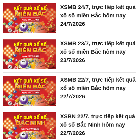
XSMB 24/7, trực tiếp kết quả
xổ số miền Bắc hôm nay
24/7/2026
XSMB 23/7, trực tiếp kết quả
xổ số miền Bắc hôm nay
23/7/2026
XSMB 22/7, trực tiếp kết quả
xổ số miền Bắc hôm nay
22/7/2026
XSBN 22/7, trực tiếp kết quả
xổ số Bắc Ninh hôm nay
22/7/2026