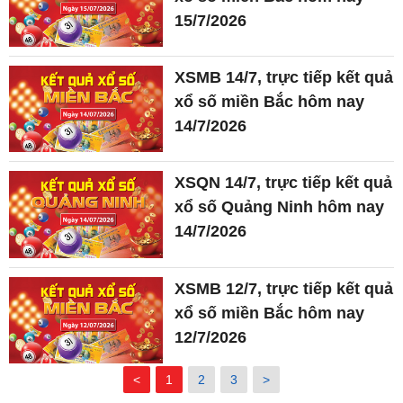
15/7/2026
XSMB 14/7, trực tiếp kết quả
xổ số miền Bắc hôm nay
14/7/2026
XSQN 14/7, trực tiếp kết quả
xổ số Quảng Ninh hôm nay
14/7/2026
XSMB 12/7, trực tiếp kết quả
xổ số miền Bắc hôm nay
12/7/2026
<
1
2
3
>