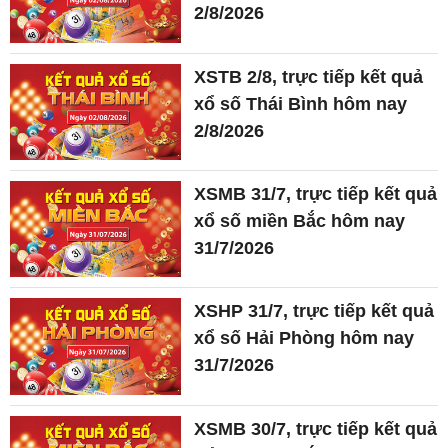
2/8/2026
XSTB 2/8, trực tiếp kết quả
xổ số Thái Bình hôm nay
2/8/2026
XSMB 31/7, trực tiếp kết quả
xổ số miền Bắc hôm nay
31/7/2026
XSHP 31/7, trực tiếp kết quả
xổ số Hải Phòng hôm nay
31/7/2026
XSMB 30/7, trực tiếp kết quả