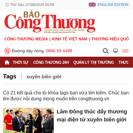
Thứ Sáu, 07/08/2026 00:08
ENGLISH EDITION
CÔNG THƯƠNG MEDIA
KINH TẾ VIỆT NAM
THƯƠNG HIỆU QUỐC 
Đường dây nóng:
0866.59.4498
THỜI SỰ
CÔNG THƯƠNG 24H
QUẢN LÝ THỊ TRƯỜNG
THƯƠNG
Tags
xuyên biên giới
Có
21
kết quả cho từ khóa tags bạn vừa tìm kiếm. Chúc bạn
tìm được nội dung mong muốn trên
congthuong.vn
Lâm Đồng thúc đẩy thương
mại điện tử xuyên biên giới