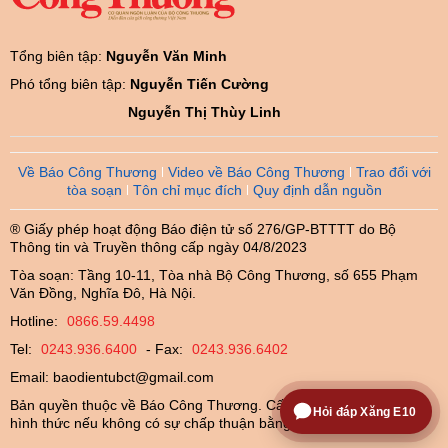
Tổng biên tập:
Nguyễn Văn Minh
Phó tổng biên tập:
Nguyễn Tiến Cường
Nguyễn Thị Thùy Linh
Về Báo Công Thương
Video về Báo Công Thương
Trao đổi với
tòa soạn
Tôn chỉ mục đích
Quy định dẫn nguồn
® Giấy phép hoạt động Báo điện tử số 276/GP-BTTTT do Bộ
Thông tin và Truyền thông cấp ngày 04/8/2023
Tòa soạn: Tầng 10-11, Tòa nhà Bộ Công Thương, số 655 Phạm
Văn Đồng, Nghĩa Đô, Hà Nội.
Hotline:
0866.59.4498
Tel:
0243.936.6400
- Fax:
0243.936.6402
Email:
baodientubct@gmail.com
Bản quyền thuộc về Báo Công Thương. Cấm sao chép dưới mọi
Hỏi đáp Xăng E10
hình thức nếu không có sự chấp thuận bằng văn bản.