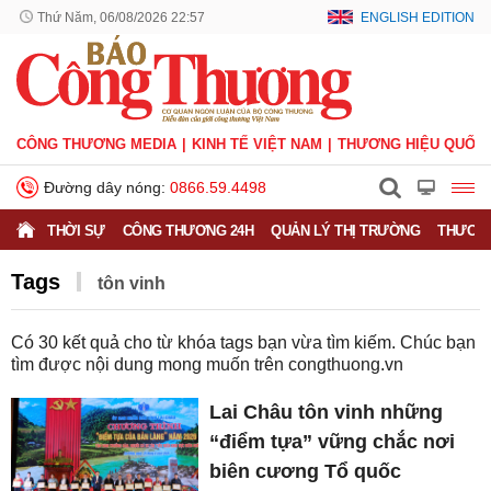
Thứ Năm, 06/08/2026 22:57
ENGLISH EDITION
CÔNG THƯƠNG MEDIA
KINH TẾ VIỆT NAM
THƯƠNG HIỆU QUỐC 
Đường dây nóng:
0866.59.4498
THỜI SỰ
CÔNG THƯƠNG 24H
QUẢN LÝ THỊ TRƯỜNG
THƯƠNG
Tags
tôn vinh
Có
30
kết quả cho từ khóa tags bạn vừa tìm kiếm. Chúc bạn
tìm được nội dung mong muốn trên
congthuong.vn
Lai Châu tôn vinh những
“điểm tựa” vững chắc nơi
biên cương Tổ quốc