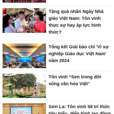
Tặng quà nhân Ngày Nhà
giáo Việt Nam: Tôn vinh
thực sự hay áp lực hình
thức?
Tổng kết Giải báo chí 'Vì sự
nghiệp Giáo dục Việt Nam'
năm 2024
Tôn vinh “Sen trong đời
sống văn hóa Việt"
Sơn La: Tôn vinh 58 trí thức
tiêu biểu, điển hình lao động