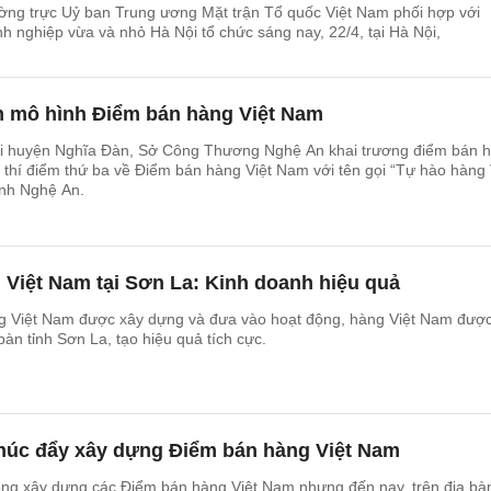
ường trực Uỷ ban Trung ương Mặt trận Tổ quốc Việt Nam phối hợp với
h nghiệp vừa và nhỏ Hà Nội tổ chức sáng nay, 22/4, tại Hà Nội,
 mô hình Điểm bán hàng Việt Nam
ại huyện Nghĩa Đàn, Sở Công Thương Nghệ An khai trương điểm bán 
h thí điểm thứ ba về Điểm bán hàng Việt Nam với tên gọi “Tự hào hàng 
ỉnh Nghệ An.
Việt Nam tại Sơn La: Kinh doanh hiệu quả
g Việt Nam được xây dựng và đưa vào hoạt động, hàng Việt Nam đượ
bàn tỉnh Sơn La, tạo hiệu quả tích cực.
húc đẩy xây dựng Điểm bán hàng Việt Nam
động xây dựng các Điểm bán hàng Việt Nam nhưng đến nay, trên địa bà