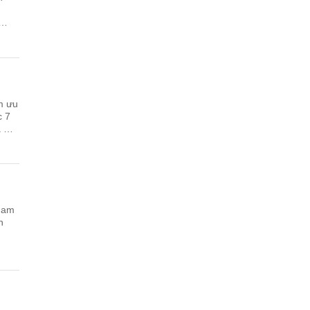
m ưu
c 7
a DN
Nam
n