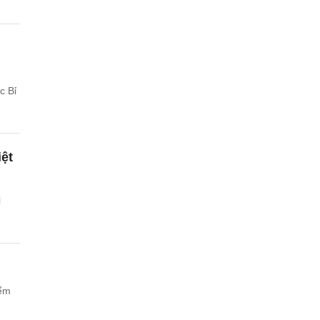
c Bỉ
ệt
i
iểm