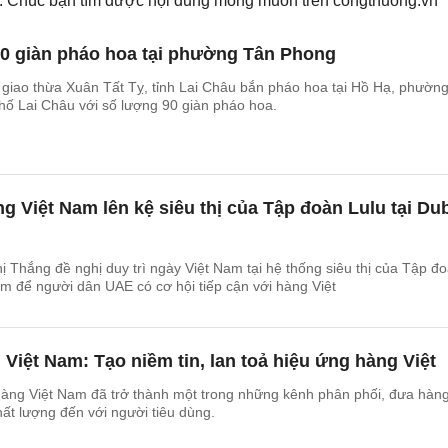
ếm. Chúc bạn tìm được nội dung mong muốn trên
congthuong.vn
90 giàn pháo hoa tại phường Tân Phong
giao thừa Xuân Tất Tỵ, tỉnh Lai Châu bắn pháo hoa tại Hồ Hạ, phườn
hố Lai Châu với số lượng 90 giàn pháo hoa.
g Việt Nam lên kệ siêu thị của Tập đoàn Lulu tại Du
 Thắng đề nghị duy trì ngày Việt Nam tại hệ thống siêu thị của Tập đ
 để người dân UAE có cơ hội tiếp cận với hàng Việt
Việt Nam: Tạo niềm tin, lan toả hiệu ứng hàng Việt
àng Việt Nam đã trở thành một trong những kênh phân phối, đưa hàn
ất lượng đến với người tiêu dùng.