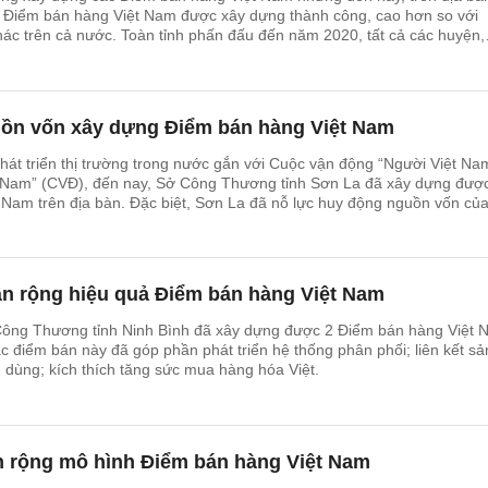
 Điểm bán hàng Việt Nam được xây dựng thành công, cao hơn so với
ác trên cả nước. Toàn tỉnh phấn đấu đến năm 2020, tất cả các huyện,
bàn đều có ít nhất 1 Điểm bán hàng Việt Nam.
uồn vốn xây dựng Điểm bán hàng Việt Nam
át triển thị trường trong nước gắn với Cuộc vận động “Người Việt Na
t Nam” (CVĐ), đến nay, Sở Công Thương tỉnh Sơn La đã xây dựng đượ
 Nam trên địa bàn. Đặc biệt, Sơn La đã nỗ lực huy động nguồn vốn củ
ểm bán này, bên cạnh nguồn hỗ trợ của Bộ Công Thương.
ân rộng hiệu quả Điểm bán hàng Việt Nam
ông Thương tỉnh Ninh Bình đã xây dựng được 2 Điểm bán hàng Việt 
ác điểm bán này đã góp phần phát triển hệ thống phân phối; liên kết sả
u dùng; kích thích tăng sức mua hàng hóa Việt.
n rộng mô hình Điểm bán hàng Việt Nam