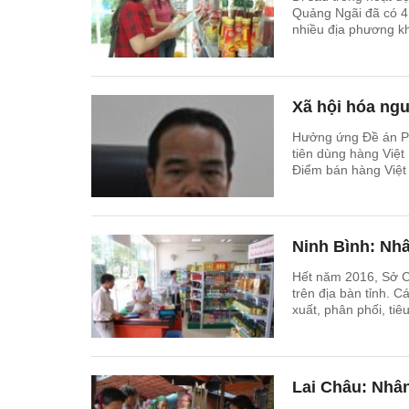
Quảng Ngãi đã có 4
nhiều địa phương kh
thành phố trên địa 
Xã hội hóa ng
Hưởng ứng Đề án Ph
tiên dùng hàng Việ
Điểm bán hàng Việt
để xây dựng các đi
Ninh Bình: Nh
Hết năm 2016, Sở C
trên địa bàn tỉnh. C
xuất, phân phối, tiê
Lai Châu: Nhâ