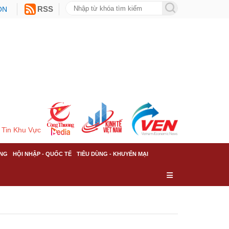
ON
RSS
Tin Khu Vực
NG
HỘI NHẬP - QUỐC TẾ
TIÊU DÙNG - KHUYẾN MẠI