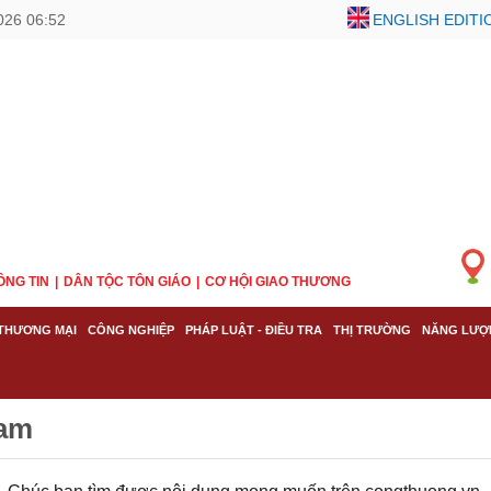
026 06:52
ENGLISH EDITI
ÔNG TIN
DÂN TỘC TÔN GIÁO
CƠ HỘI GIAO THƯƠNG
THƯƠNG MẠI
CÔNG NGHIỆP
PHÁP LUẬT - ĐIỀU TRA
THỊ TRƯỜNG
NĂNG LƯỢ
Nam