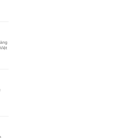
hàng
Việt
c
n