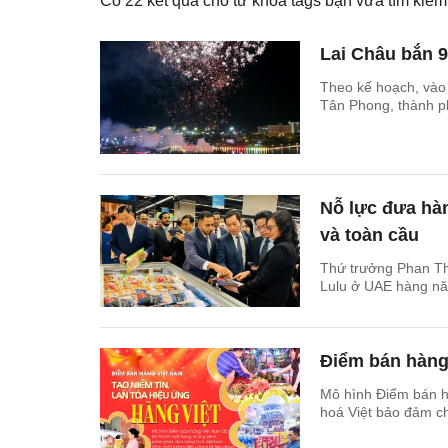
Có
22
kết quả cho từ khóa tags bạn vừa tìm ki
Lai Châu bắn 
Theo kế hoạch, vào 
Tân Phong, thành p
Nỗ lực đưa hàn
và toàn cầu
Thứ trưởng Phan Thị
Lulu ở UAE hàng năm
Điểm bán hàng 
Mô hình Điểm bán h
hoá Việt bảo đảm ch