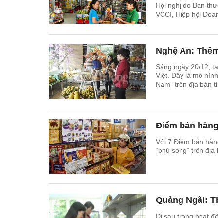
Hội nghị do Ban th
VCCI, Hiệp hội Doan
Nghệ An: Thêm
Sáng ngày 20/12, t
Việt. Đây là mô hìn
Nam” trên địa bàn t
Điểm bán hàng 
Với 7 Điểm bán hàn
“phủ sóng” trên địa 
Quảng Ngãi: T
Đi sau trong hoạt 