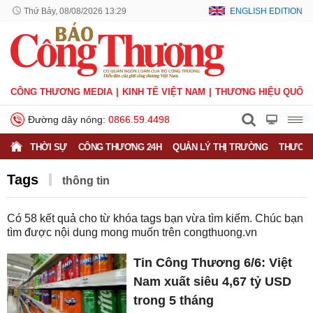
Thứ Bảy, 08/08/2026 13:29
ENGLISH EDITION
CÔNG THƯƠNG MEDIA
KINH TẾ VIỆT NAM
THƯƠNG HIỆU QUỐC 
Đường dây nóng:
0866.59.4498
THỜI SỰ
CÔNG THƯƠNG 24H
QUẢN LÝ THỊ TRƯỜNG
THƯƠNG
Tags
​​​​​​​thông tin
Có
58
kết quả cho từ khóa tags bạn vừa tìm kiếm. Chúc bạn
tìm được nội dung mong muốn trên
congthuong.vn
Tin Công Thương 6/6: Việt
Nam xuất siêu 4,67 tỷ USD
trong 5 tháng