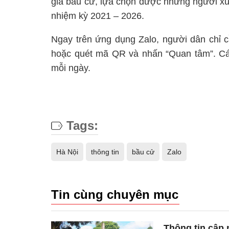
gia bầu cử, lựa chọn được những người xứ
nhiệm kỳ 2021 – 2026.
Ngay trên ứng dụng Zalo, người dân chỉ c
hoặc quét mã QR và nhấn “Quan tâm”. Các
mỗi ngày.
Tags:
Hà Nội
thông tin
bầu cử
Zalo
Tin cùng chuyên mục
Thông tin cập 