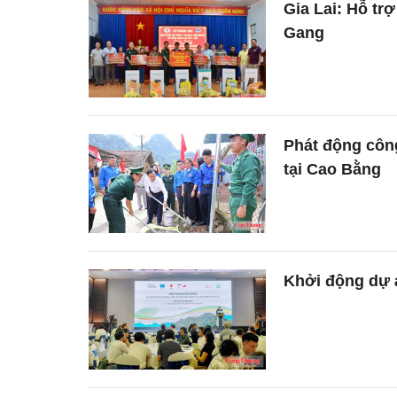
Gia Lai: Hỗ tr
Gang
Phát động côn
tại Cao Bằng
Khởi động dự á