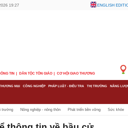
2026 19:27
ENGLISH EDITI
ÔNG TIN
DÂN TỘC TÔN GIÁO
CƠ HỘI GIAO THƯƠNG
THƯƠNG MẠI
CÔNG NGHIỆP
PHÁP LUẬT - ĐIỀU TRA
THỊ TRƯỜNG
NĂNG LƯỢ
i trường
Nông nghiệp - nông thôn
Phát triển bền vững
Sức khỏe
ể thông tin về bầu cử