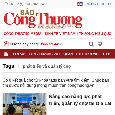
Chủ Nhật, 09/08/2026 14:20
ENGLISH EDITION
CÔNG THƯƠNG MEDIA
KINH TẾ VIỆT NAM
THƯƠNG HIỆU QUỐC 
Đường dây nóng:
0866.59.4498
THỜI SỰ
CÔNG THƯƠNG 24H
QUẢN LÝ THỊ TRƯỜNG
THƯƠNG
Tags
phát triển và quản lý chợ
Có
8
kết quả cho từ khóa tags bạn vừa tìm kiếm. Chúc bạn
tìm được nội dung mong muốn trên
congthuong.vn
Nâng cao năng lực phát
triển, quản lý chợ tại Gia Lai