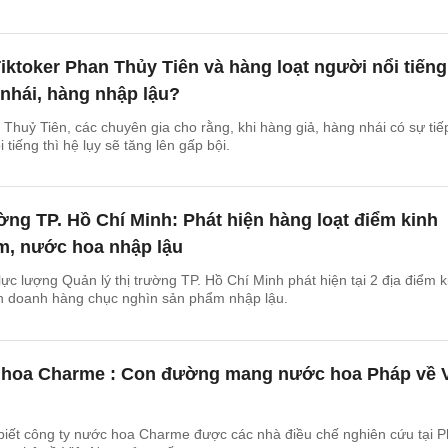
Tiktoker Phan Thủy Tiên và hàng loạt người nổi tiếng
nhái, hàng nhập lậu?
 Thuỷ Tiên, các chuyên gia cho rằng, khi hàng giả, hàng nhái có sự tiế
tiếng thì hệ lụy sẽ tăng lên gấp bội.
ường TP. Hồ Chí Minh: Phát hiện hàng loạt điểm kinh
, nước hoa nhập lậu
lực lượng Quản lý thị trường TP. Hồ Chí Minh phát hiện tại 2 địa điểm k
nh doanh hàng chục nghìn sản phẩm nhập lậu.
 hoa Charme : Con đường mang nước hoa Pháp về V
biết công ty nước hoa Charme được các nhà điều chế nghiên cứu tại 