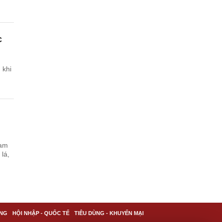
c
 khi
Nam
lá,
.
NG
HỘI NHẬP - QUỐC TẾ
TIÊU DÙNG - KHUYẾN MẠI