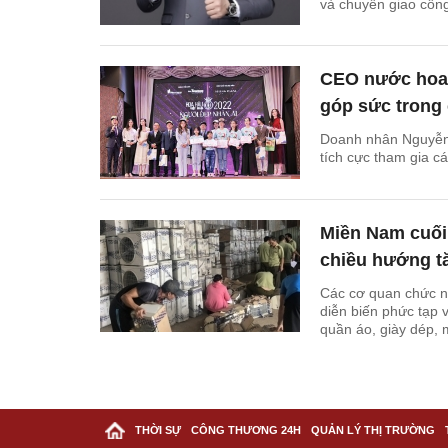
và chuyển giao côn
CEO nước hoa
góp sức trong 
Doanh nhân Nguyễn
tích cực tham gia cá
Miền Nam cuối
chiều hướng t
Các cơ quan chức nă
diễn biến phức tạp 
quần áo, giày dép,
THỜI SỰ
CÔNG THƯƠNG 24H
QUẢN LÝ THỊ TRƯỜNG