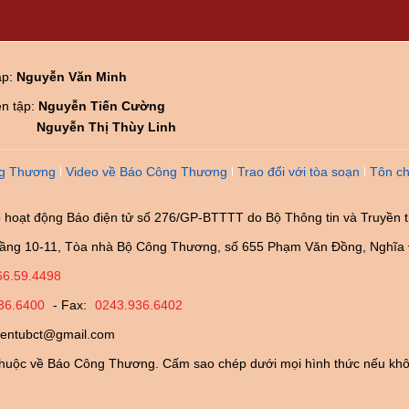
ập:
Nguyễn Văn Minh
ên tập:
Nguyễn Tiến Cường
Nguyễn Thị Thùy Linh
g Thương
Video về Báo Công Thương
Trao đổi với tòa soạn
Tôn ch
 hoạt động Báo điện tử số 276/GP-BTTTT do Bộ Thông tin và Truyền 
ầng 10-11, Tòa nhà Bộ Công Thương, số 655 Phạm Văn Đồng, Nghĩa 
66.59.4498
36.6400
- Fax:
0243.936.6402
ientubct@gmail.com
huộc về Báo Công Thương. Cấm sao chép dưới mọi hình thức nếu khô