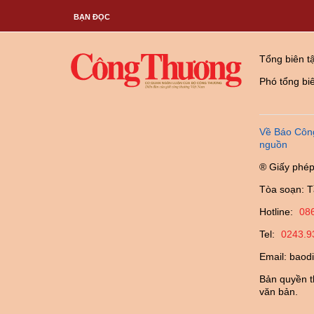
BẠN ĐỌC
Tổng biên t
Phó tổng bi
Về Báo Côn
nguồn
® Giấy phép
Tòa soạn: T
Hotline:
08
Tel:
0243.9
Email:
baod
Bản quyền t
văn bản.