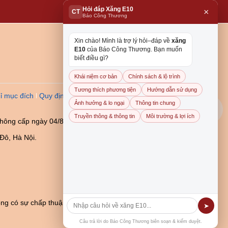
Hỏi đáp Xăng E10
×
CT
Báo Công Thương
Xin chào! Mình là trợ lý hỏi–đáp về
xăng
E10
của Báo Công Thương. Bạn muốn
biết điều gì?
Khái niệm cơ bản
Chính sách & lộ trình
Tương thích phương tiện
Hướng dẫn sử dụng
ỉ mục đích
Quy định dẫn
Ảnh hưởng & lo ngại
Thông tin chung
Truyền thông & thông tin
Môi trường & lợi ích
thông cấp ngày 04/8/2023
Đô, Hà Nội.
ng có sự chấp thuận bằng
➤
Câu trả lời do Báo Công Thương biên soạn & kiểm duyệt.