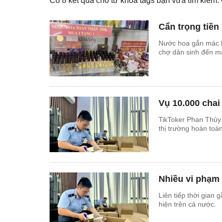
Có
8
kết quả cho từ khóa tags bạn vừa tìm kiếm
Cẩn trọng tiền
Nước hoa gắn mác hà
chợ dân sinh đến mạ
Vụ 10.000 chai
TikToker Phan Thủy 
thị trường hoàn toà
Nhiều vi phạm 
Liên tiếp thời gian
hiện trên cả nước.