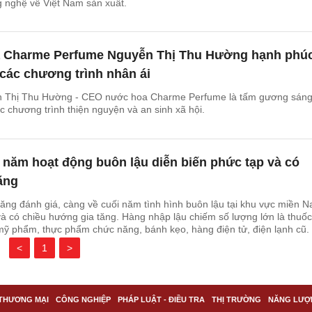
g nghệ về Việt Nam sản xuất.
 Charme Perfume Nguyễn Thị Thu Hường hạnh phú
các chương trình nhân ái
 Thị Thu Hường - CEO nước hoa Charme Perfume là tấm gương sáng
c chương trình thiện nguyện và an sinh xã hội.
 năm hoạt động buôn lậu diễn biến phức tạp và có
ăng
ng đánh giá, càng về cuối năm tình hình buôn lậu tại khu vực miền 
và có chiều hướng gia tăng. Hàng nhập lậu chiếm số lượng lớn là thuốc 
 mỹ phẩm, thực phẩm chức năng, bánh kẹo, hàng điện tử, điện lạnh cũ
<
1
>
THƯƠNG MẠI
CÔNG NGHIỆP
PHÁP LUẬT - ĐIỀU TRA
THỊ TRƯỜNG
NĂNG LƯỢ