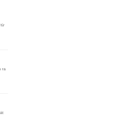
 từ
n ra
át