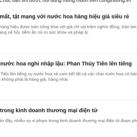
. Chúc bạn tìm được nội dung mong muốn trên
congthuong.vn
 mất, tật mang với nước hoa hàng hiệu giá siêu rẻ
ng hiệu được bán công khai với giá chỉ vài trăm nghìn đồng, tràn lan
ng xã hội, tiềm ẩn rủi ro sức khỏe và pháp lý.
 nước hoa nghi nhập lậu: Phan Thủy Tiên lên tiếng
Tiên lên tiếng vụ nước hoa và cam kết tất cả các chai nước hoa cô bá
n không phải là hàng giả, hàng nhái.
trong kinh doanh thương mại điện tử
 gần đây, nhiều vụ vi phạm trong kinh doanh thương mại điện tử được ph