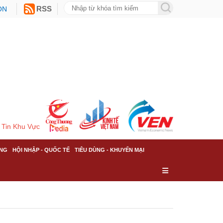
ON
RSS
Tin Khu Vực
NG
HỘI NHẬP - QUỐC TẾ
TIÊU DÙNG - KHUYẾN MẠI