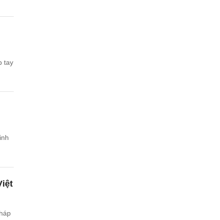
p tay
inh
iệt
Pháp