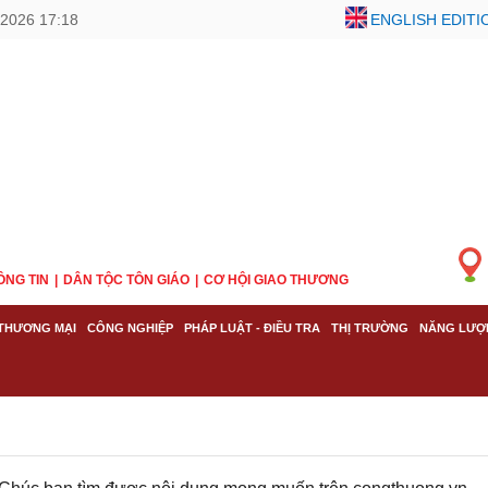
/2026 17:18
ENGLISH EDITI
ÔNG TIN
DÂN TỘC TÔN GIÁO
CƠ HỘI GIAO THƯƠNG
THƯƠNG MẠI
CÔNG NGHIỆP
PHÁP LUẬT - ĐIỀU TRA
THỊ TRƯỜNG
NĂNG LƯỢ