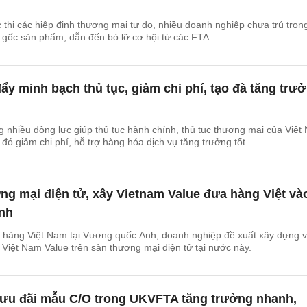
 thi các hiệp định thương mại tự do, nhiều doanh nghiệp chưa trú trọn
gốc sản phẩm, dẫn đến bỏ lỡ cơ hội từ các FTA.
y minh bạch thủ tục, giảm chi phí, tạo đà tăng trư
 nhiều động lực giúp thủ tục hành chính, thủ tục thương mại của Việt
đó giảm chi phí, hỗ trợ hàng hóa dịch vụ tăng trưởng tốt.
g mại điện tử, xây Vietnam Value đưa hàng Việt và
nh
n hàng Việt Nam tại Vương quốc Anh, doanh nghiệp đề xuất xây dựng 
g Việt Nam Value trên sàn thương mại điện tử tại nước này.
g ưu đãi mẫu C/O trong UKVFTA tăng trưởng nhanh,