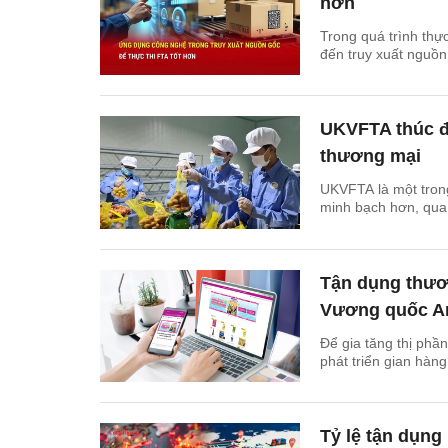
hơn
Trong quá trình thực
đến truy xuất nguồn 
UKVFTA thúc đẩ
thương mại
UKVFTA là một trong
minh bạch hơn, qua 
Tận dụng thươn
Vương quốc A
Để gia tăng thị phầ
phát triển gian hàn
Tỷ lệ tận dụn