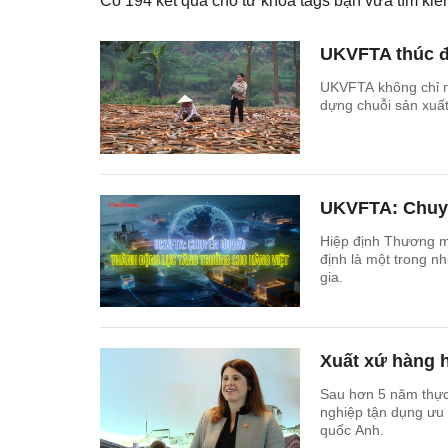
Có
194
kết quả cho từ khóa tags bạn vừa tìm k
UKVFTA thúc đẩ
UKVFTA không chỉ m
dựng chuỗi sản xuất
UKVFTA: Chuyể
Hiệp định Thương m
định là một trong n
gia.
Xuất xứ hàng h
Sau hơn 5 năm thực
nghiệp tận dụng ưu
quốc Anh.