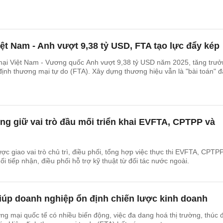
t Nam - Anh vượt 9,38 tỷ USD, FTA tạo lực đẩy kép
ại Việt Nam - Vương quốc Anh vượt 9,38 tỷ USD năm 2025, tăng trư
ịnh thương mại tự do (FTA). Xây dựng thương hiệu vẫn là "bài toán" đ
g giữ vai trò đầu mối triển khai EVFTA, CPTPP và
 giao vai trò chủ trì, điều phối, tổng hợp việc thực thi EVFTA, CPTP
 tiếp nhận, điều phối hỗ trợ kỹ thuật từ đối tác nước ngoài.
iúp doanh nghiệp ổn định chiến lược kinh doanh
ng mại quốc tế có nhiều biến động, việc đa dang hoá thị trường, thúc 