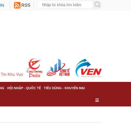
ON
RSS
Tin Khu Vực
NG
HỘI NHẬP - QUỐC TẾ
TIÊU DÙNG - KHUYẾN MẠI