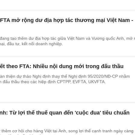
TA mở rộng dư địa hợp tác thương mại Việt Nam -
ng tạo thêm dư địa hợp tác giữa Việt Nam và Vương quốc Anh, mở 
ại, đầu tư, kết nối doanh nghiệp.
ết theo FTA: Nhiều nội dung mới trong đấu thầu
àn thiện dự thảo Nghị định thay thế Nghị định 95/2020/NĐ-CP nhằm
n đấu thầu theo các hiệp định CPTPP, EVFTA, UKVFTA.
Anh: Từ lợi thế thuế quan đến 'cuộc đua' tiêu chuẩn
thêm cơ hội cho hàng Việt tại Anh, song lợi thế cạnh tranh ngày càng