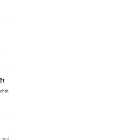
c
ệt
 chất
g mại