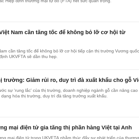
ác Hiệp định thương mại tự do (FTA) hết sức quan trọng.
iệt Nam cần tăng tốc để không bỏ lỡ cơ hội từ
am cần tăng tốc để không bỏ lỡ cơ hội tiếp cận thị trường Vương quố
p định UKVFTA sẽ dần thu hẹp.
ị trường: Giảm rủi ro, duy trì đà xuất khẩu cho gỗ Vi
ớc sự 'rung lắc' của thị trường, doanh nghiệp ngành gỗ cần nâng cao
dạng hóa thị trường, duy trì đà tăng trưởng xuất khẩu.
g mại điện tử gia tăng thị phần hàng Việt tại Anh
ương mại điện tử trong UKVFTA nhằm thúc đẩy sự phát triển của thươn