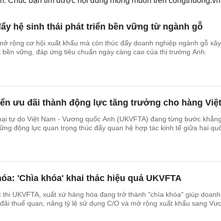
iếm. Chúc bạn tìm được nội dung mong muốn trên
congthuong.vn
y hệ sinh thái phát triển bền vững từ ngành gỗ
ở rộng cơ hội xuất khẩu mà còn thúc đẩy doanh nghiệp ngành gỗ xây
 bền vững, đáp ứng tiêu chuẩn ngày càng cao của thị trường Anh.
n ưu đãi thành động lực tăng trưởng cho hàng Việ
ại tự do Việt Nam - Vương quốc Anh (UKVFTA) đang từng bước khẳn
hững động lực quan trọng thúc đẩy quan hệ hợp tác kinh tế giữa hai qu
óa: 'Chìa khóa' khai thác hiệu quả UKVFTA
 thi UKVFTA, xuất xứ hàng hóa đang trở thành "chìa khóa" giúp doanh
 đãi thuế quan, nâng tỷ lệ sử dụng C/O và mở rộng xuất khẩu sang Vư