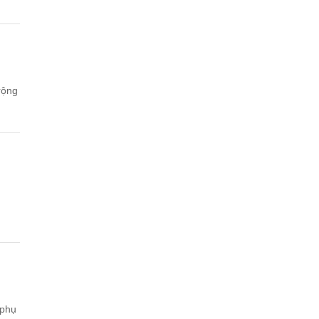
rộng
 phụ