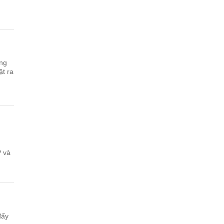
ởng
ặt ra
P và
đẩy