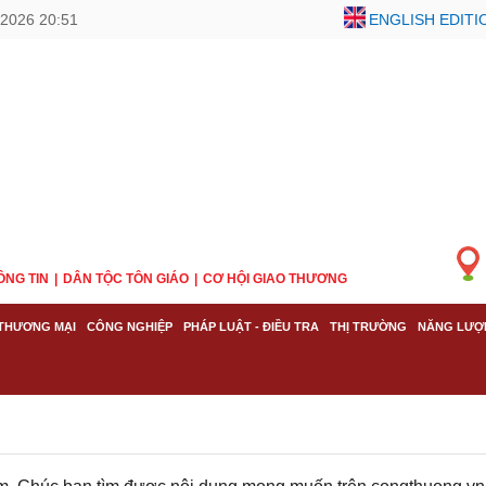
2026 20:51
ENGLISH EDITI
ÔNG TIN
DÂN TỘC TÔN GIÁO
CƠ HỘI GIAO THƯƠNG
THƯƠNG MẠI
CÔNG NGHIỆP
PHÁP LUẬT - ĐIỀU TRA
THỊ TRƯỜNG
NĂNG LƯỢ