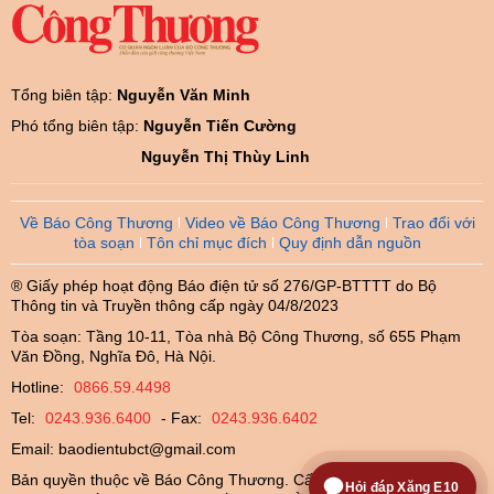
Tổng biên tập:
Nguyễn Văn Minh
Phó tổng biên tập:
Nguyễn Tiến Cường
Nguyễn Thị Thùy Linh
Về Báo Công Thương
Video về Báo Công Thương
Trao đổi với
tòa soạn
Tôn chỉ mục đích
Quy định dẫn nguồn
® Giấy phép hoạt động Báo điện tử số 276/GP-BTTTT do Bộ
Thông tin và Truyền thông cấp ngày 04/8/2023
Tòa soạn: Tầng 10-11, Tòa nhà Bộ Công Thương, số 655 Phạm
Văn Đồng, Nghĩa Đô, Hà Nội.
Hotline:
0866.59.4498
Tel:
0243.936.6400
- Fax:
0243.936.6402
Email:
baodientubct@gmail.com
Bản quyền thuộc về Báo Công Thương. Cấm sao chép dưới mọi
Hỏi đáp Xăng E10