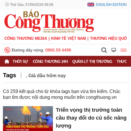
Thứ Sáu, 07/08/2026 06:06
ENGLISH EDITION
CÔNG THƯƠNG MEDIA
KINH TẾ VIỆT NAM
THƯƠNG HIỆU QUỐC 
Đường dây nóng:
0866.59.4498
THỜI SỰ
CÔNG THƯƠNG 24H
QUẢN LÝ THỊ TRƯỜNG
THƯƠNG
Tags
, Giá dầu hôm nay
Có
259
kết quả cho từ khóa tags bạn vừa tìm kiếm. Chúc
bạn tìm được nội dung mong muốn trên
congthuong.vn
Triển vọng thị trường toàn
cầu thay đổi do cú sốc năng
lượng