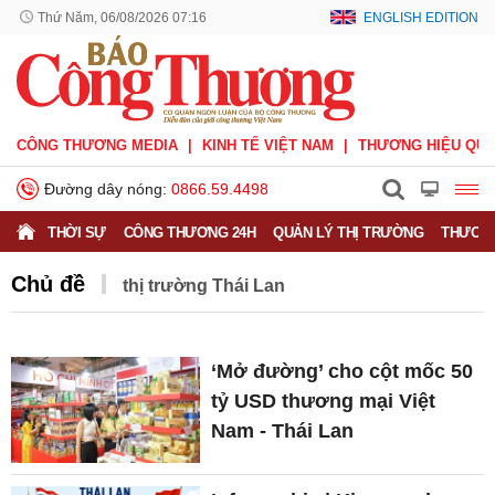
Thứ Năm, 06/08/2026 07:16
ENGLISH EDITION
CÔNG THƯƠNG MEDIA
KINH TẾ VIỆT NAM
THƯƠNG HIỆU QUỐ
Đường dây nóng:
0866.59.4498
THỜI SỰ
CÔNG THƯƠNG 24H
QUẢN LÝ THỊ TRƯỜNG
THƯƠNG
Chủ đề
thị trường Thái Lan
‘Mở đường’ cho cột mốc 50
tỷ USD thương mại Việt
Nam - Thái Lan