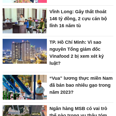
Vĩnh Long: Gây thất thoát
146 tỷ đồng, 2 cựu cán bộ
lĩnh 16 năm tù
TP. Hồ Chí Minh: Vì sao
nguyên Tổng giám đốc
Vinafood 2 bị xem xét kỷ
luật?
“Vua" lương thực miền Nam
đã bán bao nhiêu gạo trong
năm 2023?
Ngân hàng MSB có vai trò
thế nào trong vụ thâu tóm