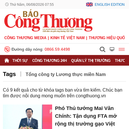
Thứ Năm, 06/08/2026 07:55
ENGLISH EDITION
CÔNG THƯƠNG MEDIA
KINH TẾ VIỆT NAM
THƯƠNG HIỆU QUỐC 
Đường dây nóng:
0866.59.4498
THỜI SỰ
CÔNG THƯƠNG 24H
QUẢN LÝ THỊ TRƯỜNG
THƯƠNG
Tags
Tổng công ty Lương thực miền Nam
Có
9
kết quả cho từ khóa tags bạn vừa tìm kiếm. Chúc bạn
tìm được nội dung mong muốn trên
congthuong.vn
Phó Thủ tướng Mai Văn
Chính: Tận dụng FTA mở
rộng thị trường gạo Việt