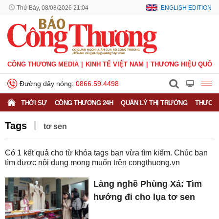
Thứ Bảy, 08/08/2026 21:04
ENGLISH EDITION
CÔNG THƯƠNG MEDIA
KINH TẾ VIỆT NAM
THƯƠNG HIỆU QUỐC 
Đường dây nóng:
0866.59.4498
THỜI SỰ
CÔNG THƯƠNG 24H
QUẢN LÝ THỊ TRƯỜNG
THƯƠNG
Tags
tơ sen
Có
1
kết quả cho từ khóa tags bạn vừa tìm kiếm. Chúc bạn
tìm được nội dung mong muốn trên
congthuong.vn
Làng nghề Phùng Xá: Tìm
hướng đi cho lụa tơ sen