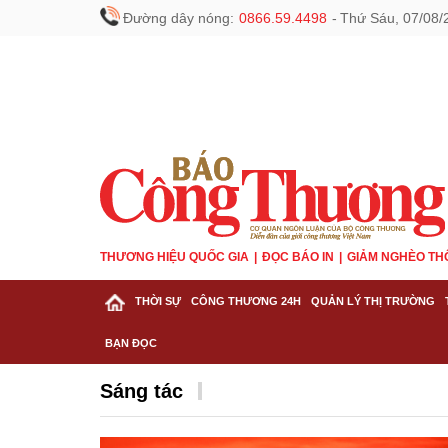
Đường dây nóng:
0866.59.4498
-
Thứ Sáu, 07/08/
THƯƠNG HIỆU QUỐC GIA
ĐỌC BÁO IN
GIẢM NGHÈO TH
THỜI SỰ
CÔNG THƯƠNG 24H
QUẢN LÝ THỊ TRƯỜNG
BẠN ĐỌC
Sáng tác