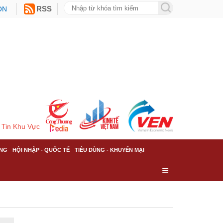
ON
RSS
Tin Khu Vực
NG
HỘI NHẬP - QUỐC TẾ
TIÊU DÙNG - KHUYẾN MẠI