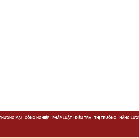
THƯƠNG MẠI
CÔNG NGHIỆP
PHÁP LUẬT - ĐIỀU TRA
THỊ TRƯỜNG
NĂNG LƯỢ