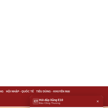
NG
HỘI NHẬP - QUỐC TẾ
TIÊU DÙNG - KHUYẾN MẠI
Hỏi đáp Xăng E10
×
CT
Báo Công Thương