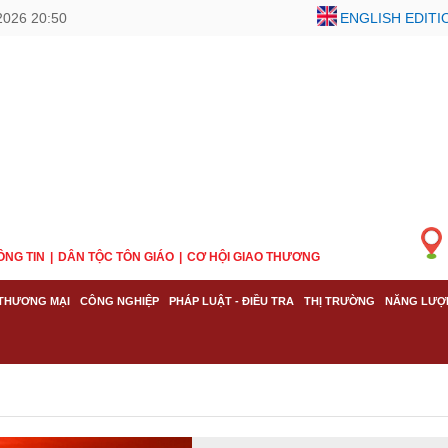
2026 20:50
ENGLISH EDITI
ÔNG TIN
DÂN TỘC TÔN GIÁO
CƠ HỘI GIAO THƯƠNG
THƯƠNG MẠI
CÔNG NGHIỆP
PHÁP LUẬT - ĐIỀU TRA
THỊ TRƯỜNG
NĂNG LƯỢ