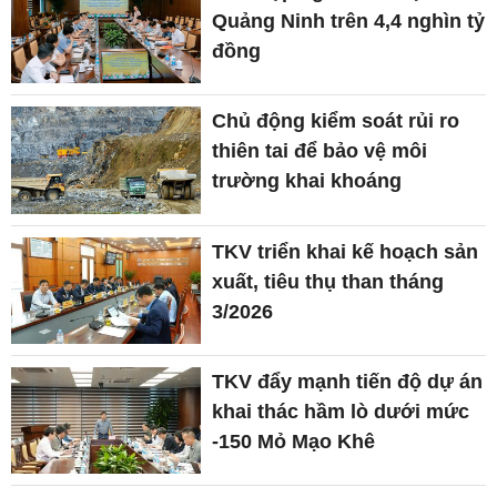
Quảng Ninh trên 4,4 nghìn tỷ
đồng
Chủ động kiểm soát rủi ro
thiên tai để bảo vệ môi
trường khai khoáng
TKV triển khai kế hoạch sản
xuất, tiêu thụ than tháng
3/2026
TKV đẩy mạnh tiến độ dự án
khai thác hầm lò dưới mức
-150 Mỏ Mạo Khê