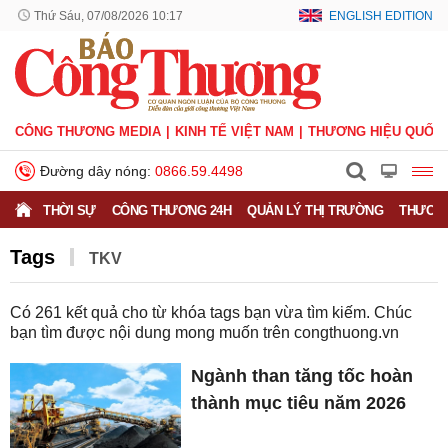
Thứ Sáu, 07/08/2026 10:17
ENGLISH EDITION
CÔNG THƯƠNG MEDIA
KINH TẾ VIỆT NAM
THƯƠNG HIỆU QUỐC 
Đường dây nóng:
0866.59.4498
THỜI SỰ
CÔNG THƯƠNG 24H
QUẢN LÝ THỊ TRƯỜNG
THƯƠNG
Tags
TKV
Có
261
kết quả cho từ khóa tags bạn vừa tìm kiếm. Chúc
bạn tìm được nội dung mong muốn trên
congthuong.vn
Ngành than tăng tốc hoàn
thành mục tiêu năm 2026