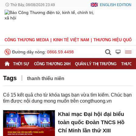
Thứ Bảy, 08/08/2026 23:49
ENGLISH EDITION
CÔNG THƯƠNG MEDIA
KINH TẾ VIỆT NAM
THƯƠNG HIỆU QUỐC 
Đường dây nóng:
0866.59.4498
THỜI SỰ
CÔNG THƯƠNG 24H
QUẢN LÝ THỊ TRƯỜNG
THƯƠNG
Tags
thanh thiếu niên
Có
15
kết quả cho từ khóa tags bạn vừa tìm kiếm. Chúc bạn
tìm được nội dung mong muốn trên
congthuong.vn
Khai mạc Đại hội đại biểu
toàn quốc Đoàn TNCS Hồ
Chí Minh lần thứ XIII