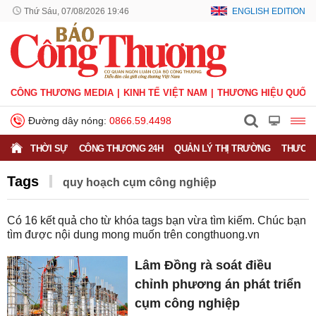
Thứ Sáu, 07/08/2026 19:46
ENGLISH EDITION
CÔNG THƯƠNG MEDIA
KINH TẾ VIỆT NAM
THƯƠNG HIỆU QUỐC 
Đường dây nóng:
0866.59.4498
THỜI SỰ
CÔNG THƯƠNG 24H
QUẢN LÝ THỊ TRƯỜNG
THƯƠNG
Tags
quy hoạch cụm công nghiệp
Có
16
kết quả cho từ khóa tags bạn vừa tìm kiếm. Chúc bạn
tìm được nội dung mong muốn trên
congthuong.vn
Lâm Đồng rà soát điều
chỉnh phương án phát triển
cụm công nghiệp