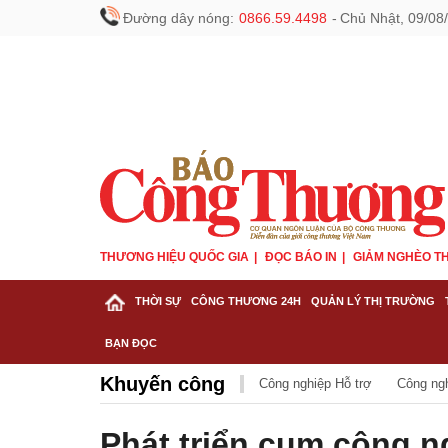
Đường dây nóng:
0866.59.4498
-
Chủ Nhật, 09/08
THƯƠNG HIỆU QUỐC GIA
ĐỌC BÁO IN
GIẢM NGHÈO TH
THỜI SỰ
CÔNG THƯƠNG 24H
QUẢN LÝ THỊ TRƯỜNG
BẠN ĐỌC
Khuyến công
Công nghiệp Hỗ trợ
Công ng
Phát triển cụm công n