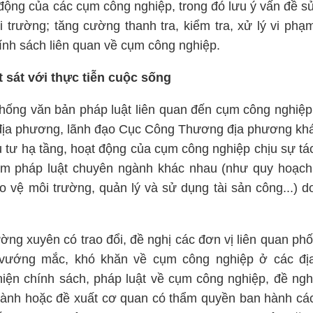
 động của các cụm công nghiệp, trong đó lưu ý vấn đề s
i trường; tăng cường thanh tra, kiểm tra, xử lý vi phạ
hính sách liên quan về cụm công nghiệp.
 sát với thực tiễn cuộc sống
thống văn bản pháp luật liên quan đến cụm công nghiệp
 địa phương, lãnh đạo Cục Công Thương địa phương kh
u tư hạ tầng, hoạt động của cụm công nghiệp chịu sự tá
ạm pháp luật chuyên ngành khác nhau (như quy hoạch
o vệ môi trường, quản lý và sử dụng tài sản công...) d
ờng xuyên có trao đổi, đề nghị các đơn vị liên quan phố
c vướng mắc, khó khăn về cụm công nghiệp ở các đị
iện chính sách, pháp luật về cụm công nghiệp, đề ngh
hành hoặc đề xuất cơ quan có thẩm quyền ban hành cá