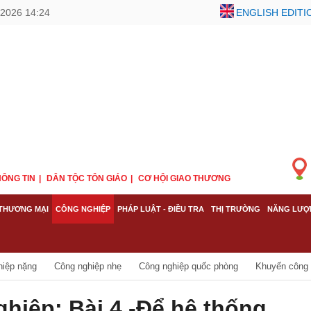
/2026 14:24
ENGLISH EDITI
ÔNG TIN
DÂN TỘC TÔN GIÁO
CƠ HỘI GIAO THƯƠNG
THƯƠNG MẠI
CÔNG NGHIỆP
PHÁP LUẬT - ĐIỀU TRA
THỊ TRƯỜNG
NĂNG LƯỢ
hiệp nặng
Công nghiệp nhẹ
Công nghiệp quốc phòng
Khuyến công
ghiệp: Bài 4 -Để hệ thống