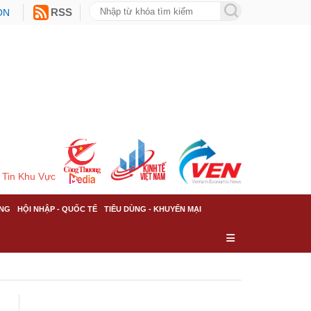
ON
RSS
Tin Khu Vực
NG
HỘI NHẬP - QUỐC TẾ
TIÊU DÙNG - KHUYẾN MẠI