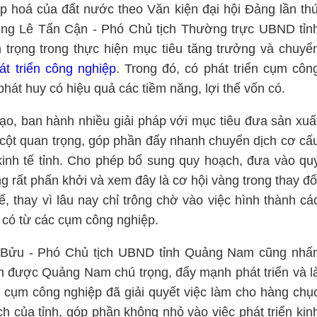
iệp hoá của đất nước theo Văn kiện đại hội Đảng lần th
 Ông Lê Tấn Cận - Phó Chủ tịch Thường trực UBND tỉn
 trọng trong thực hiện mục tiêu tăng trưởng và chuyể
át triển công nghiệp
. Trong đó, có phát triển cụm côn
hát huy có hiệu quả các tiềm năng, lợi thế vốn có.
ạo, ban hành nhiều giải pháp với mục tiêu đưa sản xuấ
 cột quan trọng, góp phần đẩy nhanh chuyển dịch cơ cấ
kinh tế tỉnh. Cho phép bổ sung quy hoạch, đưa vào qu
 rất phấn khởi và xem đây là cơ hội vàng trong thay đổ
ế, thay vì lâu nay chỉ trông chờ vào việc hình thành cá
có từ các cụm công nghiệp.
Bửu - Phó Chủ tịch UBND tỉnh Quảng Nam cũng nhấ
ôn được Quảng Nam chú trọng, đẩy mạnh phát triển và l
ển cụm công nghiệp đã giải quyết việc làm cho hàng chụ
h của tỉnh, góp phần không nhỏ vào việc phát triển kin