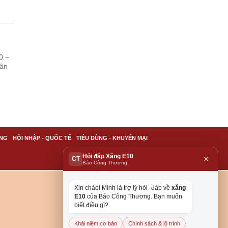
0 –
hân
NG
HỘI NHẬP - QUỐC TẾ
TIÊU DÙNG - KHUYẾN MẠI
Hỏi đáp Xăng E10
×
CT
Báo Công Thương
Xin chào! Mình là trợ lý hỏi–đáp về
xăng
E10
của Báo Công Thương. Bạn muốn
biết điều gì?
Khái niệm cơ bản
Chính sách & lộ trình