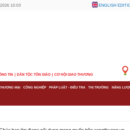
2026 10:03
ENGLISH EDITI
ÔNG TIN
DÂN TỘC TÔN GIÁO
CƠ HỘI GIAO THƯƠNG
THƯƠNG MẠI
CÔNG NGHIỆP
PHÁP LUẬT - ĐIỀU TRA
THỊ TRƯỜNG
NĂNG LƯỢ