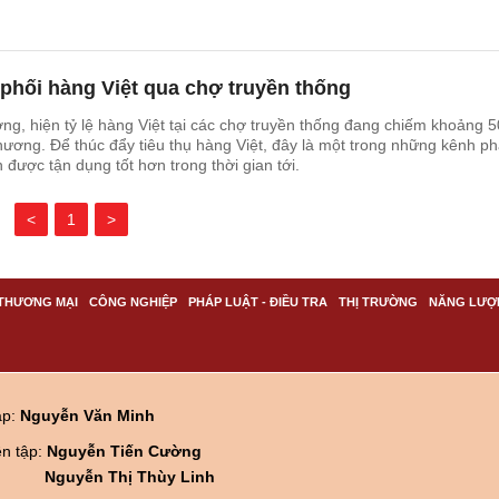
phối hàng Việt qua chợ truyền thống
, hiện tỷ lệ hàng Việt tại các chợ truyền thống đang chiếm khoảng 5
hương. Để thúc đẩy tiêu thụ hàng Việt, đây là một trong những kênh p
 được tận dụng tốt hơn trong thời gian tới.
<
1
>
THƯƠNG MẠI
CÔNG NGHIỆP
PHÁP LUẬT - ĐIỀU TRA
THỊ TRƯỜNG
NĂNG LƯỢ
ập:
Nguyễn Văn Minh
ên tập:
Nguyễn Tiến Cường
Nguyễn Thị Thùy Linh