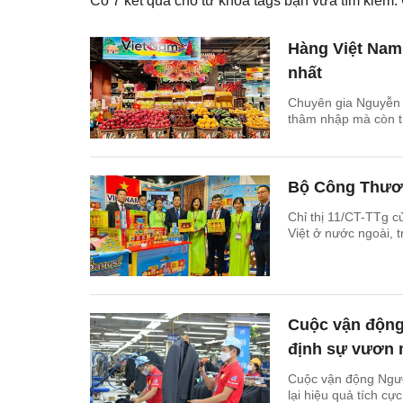
Có
7
kết quả cho từ khóa tags bạn vừa tìm kiếm
Hàng Việt Nam 
nhất
Chuyên gia Nguyễn 
thâm nhập mà còn trụ
Bộ Công Thương
Chỉ thị 11/CT-TTg 
Việt ở nước ngoài, 
Cuộc vận động
định sự vươn 
Cuộc vận động Ngườ
lại hiệu quả tích c