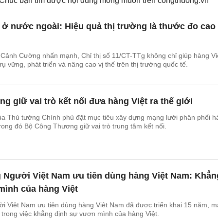
. Chúc bạn tìm được nội dung mong muốn trên
congthuong.vn
ở nước ngoài: Hiệu quả thị trường là thước đo cao
Cảnh Cường nhấn mạnh, Chỉ thị số 11/CT-TTg không chỉ giúp hàng Vi
 vững, phát triển và nâng cao vị thế trên thị trường quốc tế.
 giữ vai trò kết nối đưa hàng Việt ra thế giới
của Thủ tướng Chính phủ đặt mục tiêu xây dựng mạng lưới phân phối h
trong đó Bộ Công Thương giữ vai trò trung tâm kết nối.
 Người Việt Nam ưu tiên dùng hàng Việt Nam: Khẳn
mình của hàng Việt
i Việt Nam ưu tiên dùng hàng Việt Nam đã được triển khai 15 năm, 
ực trong việc khẳng định sự vươn mình của hàng Việt.