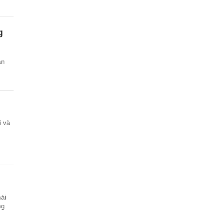
g
́n
i và
ái
ng