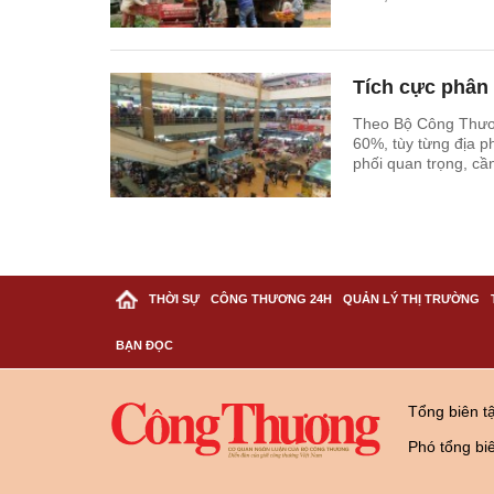
Tích cực phân 
Theo Bộ Công Thương
60%, tùy từng địa p
phối quan trọng, cần
THỜI SỰ
CÔNG THƯƠNG 24H
QUẢN LÝ THỊ TRƯỜNG
BẠN ĐỌC
Tổng biên t
Phó tổng bi