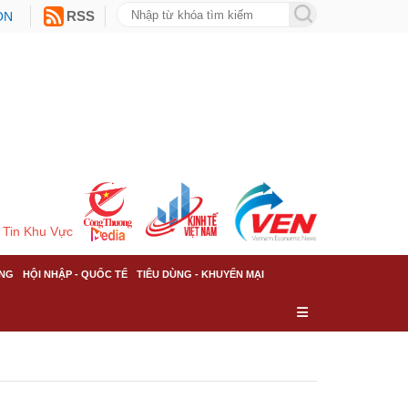
ON
RSS
Tin Khu Vực
NG
HỘI NHẬP - QUỐC TẾ
TIÊU DÙNG - KHUYẾN MẠI