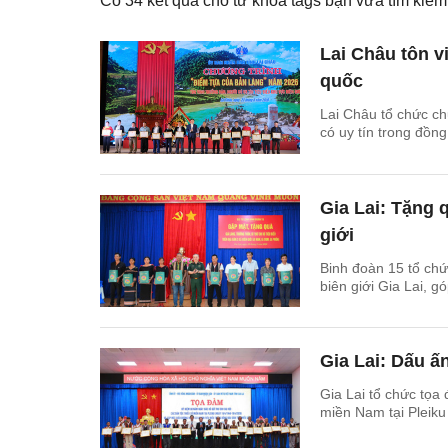
Có
34
kết quả cho từ khóa tags bạn vừa tìm ki
Lai Châu tôn 
quốc
Lai Châu tổ chức ch
có uy tín trong đồn
Gia Lai: Tặng 
giới
Binh đoàn 15 tổ chức
biên giới Gia Lai, g
Gia Lai: Dấu ấn
Gia Lai tổ chức tọa
miền Nam tại Pleiku 