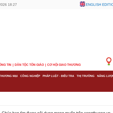
2026 18:27
ENGLISH EDITI
ÔNG TIN
DÂN TỘC TÔN GIÁO
CƠ HỘI GIAO THƯƠNG
THƯƠNG MẠI
CÔNG NGHIỆP
PHÁP LUẬT - ĐIỀU TRA
THỊ TRƯỜNG
NĂNG LƯỢ