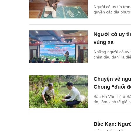
Người có uy tín tro
quyền các địa phươ
Người có uy tí
vùng xa
Những người có uy t
chim đầu đàn” là đi
Chuyện về ngườ
Chong “đuổi đ
Bác Hà Văn Tú ở Bả
tín, làm kinh tế giỏ
Bắc Kạn: Người