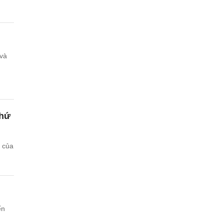
 và
thứ
ò của
ển