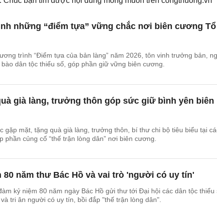
ếm. Chúc bạn tìm được nội dung mong muốn trên
congthuong.vn
vinh những “điểm tựa” vững chắc nơi biên cương Tổ
ương trình “Điểm tựa của bản làng” năm 2026, tôn vinh trưởng bản, n
g bào dân tộc thiểu số, góp phần giữ vững biên cương.
quà già làng, trưởng thôn góp sức giữ bình yên biên
 gặp mặt, tặng quà già làng, trưởng thôn, bí thư chi bộ tiêu biểu tại cá
óp phần củng cố “thế trận lòng dân” nơi biên cương.
 80 năm thư Bác Hồ và vai trò 'người có uy tín'
 đàm kỷ niệm 80 năm ngày Bác Hồ gửi thư tới Đại hội các dân tộc thiểu
và tri ân người có uy tín, bồi đắp "thế trận lòng dân".