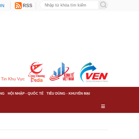
ON
RSS
Tin Khu Vực
NG
HỘI NHẬP - QUỐC TẾ
TIÊU DÙNG - KHUYẾN MẠI