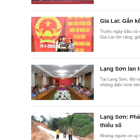
Gia Lai: Gắn k
Trước ngày bầu cử đ
Gia Lai rộn ràng; gi
Lạng Sơn lan t
Tại Lạng Sơn, đội ng
những điển hình tiên
Lạng Sơn: Phát
thiểu số
Những người có uy t