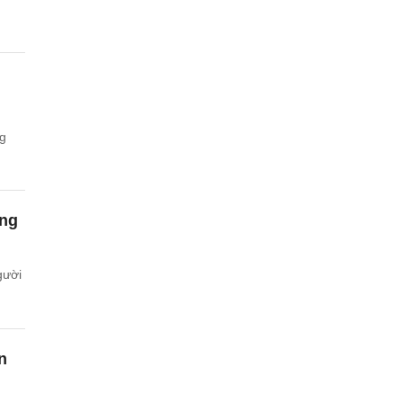
ng
ồng
gười
n