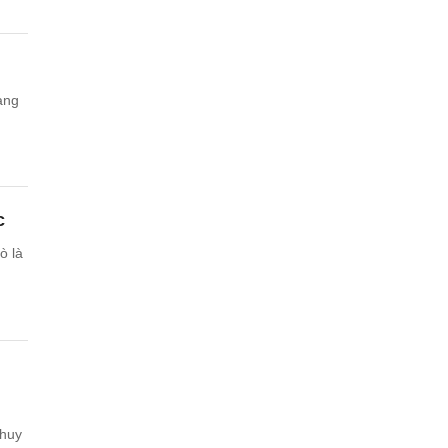
àng
c
ò là
 huy