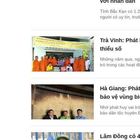
với nhân dân
Tỉnh Bắc Kạn có 1.2
người có uy tín, trư
Trà Vinh: Phát
thiểu số
Những năm qua, ngườ
trò trong các hoạt đ
Hà Giang: Phát 
bảo vệ vùng b
Nhờ phát huy vai trò
bào dân tộc huyện 
Lâm Đồng có 45