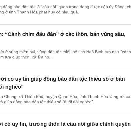
ng đồng bào dân tộc là “cầu nối” quan trọng đang được cấp ủy Đảng, c
ng ở tỉnh Thanh Hóa phát huy có hiệu quả.
n: “Cánh chim đầu đàn” ở các thôn, bản vùng sâu,
ín ở vùng miền núi, vùng dân tộc thiểu số tỉnh Hoà Bình tựa như “cánh
ểm tựa giúp thôn, xã ấm no...
i có uy tín giúp đồng bào dân tộc thiếu số ở bản
ói nghèo”
n Chong, xã Thiên Phủ, huyện Quan Hóa, tỉnh Thanh Hóa là người có
i và giúp đồng bào dân tộc thiểu số “đuổi đói nghèo”.
 có uy tín, trưởng thôn là cầu nối giữa chính quyền