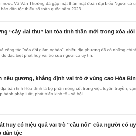
ch nước Võ Văn Thưởng đã gặp mặt thân mật đoàn đại biểu Người có uy
g bào dân tộc thiểu số toàn quốc năm 2023.
g “cây đại thụ” lan tỏa tinh thần mới trong xóa đói
uả công tác “xóa đói giảm nghèo”, nhiều địa phương đã có những chín
g đó đặc biệt phát huy vai trò của người có uy tín.
n nêu gương, khẳng định vai trò ở vùng cao Hòa Bì
 địa bàn tỉnh Hòa Bình là bộ phận nòng cốt trong việc tuyên truyền, vậ
hành pháp luật, phát triển kinh tế - xã hội...
t huy có hiệu quả vai trò "cầu nối" của người có uy
 dân tộc