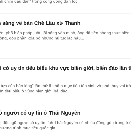
ánh chim đầu đàn” trong cộng đồng dân tộc.
 sáng về bản Ché Lầu xứ Thanh
ền, phổ biến pháp luật, lối sống văn minh, ông đã tiên phong thực hiện
đồng, góp phần xóa bỏ những hủ tục lạc hậu...
có uy tín tiêu biểu khu vực biên giới, biển đảo lần 
tựa của bản làng” lần thứ II nhằm mục tiêu tôn vinh và phát huy vai tr
n tiêu biểu ở vùng biên giới, hải đảo.
rò người có uy tín ở Thái Nguyên
đội ngũ người có uy tín tỉnh Thái Nguyên có nhiều đóng góp trong tri
chương trình mục tiêu quốc gia.