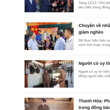
Sáng 12/12, Chủ tị
tiêu biểu trong đồn
Chuyện về nhữn
giảm nghèo
Để thực hiện hiệu q
sách linh hoạt; tron
Người có uy tí
Người có uy tín trên
động người dân chấp 
Thanh Hóa: Phá
trong đồng bào