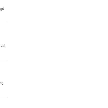
ngũ
 vai
ồng