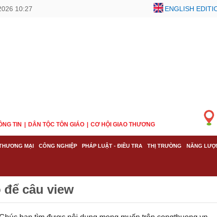
2026 10:27
ENGLISH EDITI
ÔNG TIN
DÂN TỘC TÔN GIÁO
CƠ HỘI GIAO THƯƠNG
THƯƠNG MẠI
CÔNG NGHIỆP
PHÁP LUẬT - ĐIỀU TRA
THỊ TRƯỜNG
NĂNG LƯỢ
 để câu view