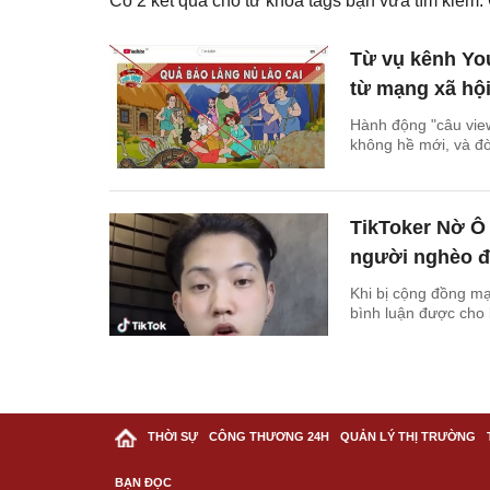
Có
2
kết quả cho từ khóa tags bạn vừa tìm kiếm
Từ vụ kênh You
từ mạng xã hộ
Hành động "câu view
không hề mới, và đò
TikToker Nờ Ô 
người nghèo đ
Khi bị cộng đồng mạ
bình luận được cho 
THỜI SỰ
CÔNG THƯƠNG 24H
QUẢN LÝ THỊ TRƯỜNG
BẠN ĐỌC