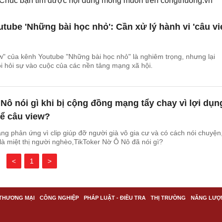
. Chúc bạn tìm được nội dung mong muốn trên
congthuong.vn
tube 'Những bài học nhỏ': Cần xử lý hành vi 'câu vi
i
" của kênh Youtube "Những bài học nhỏ" là nghiêm trọng, nhưng lại
i hỏi sự vào cuộc của các nền tảng mạng xã hội.
Nô nói gì khi bị cộng đồng mạng tẩy chay vì lợi dụn
ể câu view?
ng phản ứng vì clip giúp đỡ người già vô gia cư và có cách nói chuyện
là miệt thị người nghèo,TikToker Nờ Ô Nô đã nói gì?
<
1
>
THƯƠNG MẠI
CÔNG NGHIỆP
PHÁP LUẬT - ĐIỀU TRA
THỊ TRƯỜNG
NĂNG LƯỢ