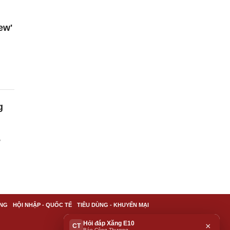
ew'
g
,
NG
HỘI NHẬP - QUỐC TẾ
TIÊU DÙNG - KHUYẾN MẠI
Hỏi đáp Xăng E10
×
CT
Báo Công Thương