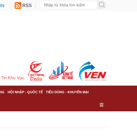
ON
RSS
Tin Khu Vực
NG
HỘI NHẬP - QUỐC TẾ
TIÊU DÙNG - KHUYẾN MẠI