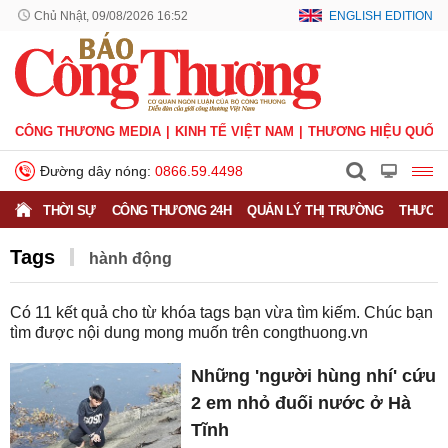
Chủ Nhật, 09/08/2026 16:52
ENGLISH EDITION
CÔNG THƯƠNG MEDIA
KINH TẾ VIỆT NAM
THƯƠNG HIỆU QUỐC 
Đường dây nóng:
0866.59.4498
THỜI SỰ
CÔNG THƯƠNG 24H
QUẢN LÝ THỊ TRƯỜNG
THƯƠNG
Tags
hành động
Có
11
kết quả cho từ khóa tags bạn vừa tìm kiếm. Chúc bạn
tìm được nội dung mong muốn trên
congthuong.vn
Những 'người hùng nhí' cứu
2 em nhỏ đuối nước ở Hà
Tĩnh