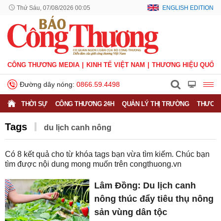
Thứ Sáu, 07/08/2026 00:05
ENGLISH EDITION
CÔNG THƯƠNG MEDIA
KINH TẾ VIỆT NAM
THƯƠNG HIỆU QUỐC 
Đường dây nóng:
0866.59.4498
THỜI SỰ
CÔNG THƯƠNG 24H
QUẢN LÝ THỊ TRƯỜNG
THƯƠNG
Tags
du lịch canh nông
Có
8
kết quả cho từ khóa tags bạn vừa tìm kiếm. Chúc bạn
tìm được nội dung mong muốn trên
congthuong.vn
Lâm Đồng: Du lịch canh
nông thúc đẩy tiêu thụ nông
sản vùng dân tộc