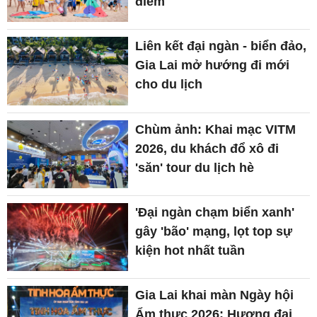
điểm
Liên kết đại ngàn - biển đảo,
Gia Lai mở hướng đi mới
cho du lịch
Chùm ảnh: Khai mạc VITM
2026, du khách đổ xô đi
'săn' tour du lịch hè
'Đại ngàn chạm biển xanh'
gây 'bão' mạng, lọt top sự
kiện hot nhất tuần
Gia Lai khai màn Ngày hội
Ẩm thực 2026: Hương đại