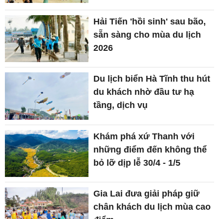
Hải Tiến 'hồi sinh' sau bão,
sẵn sàng cho mùa du lịch
2026
Du lịch biển Hà Tĩnh thu hút
du khách nhờ đầu tư hạ
tầng, dịch vụ
Khám phá xứ Thanh với
những điểm đến không thể
bỏ lỡ dịp lễ 30/4 - 1/5
Gia Lai đưa giải pháp giữ
chân khách du lịch mùa cao