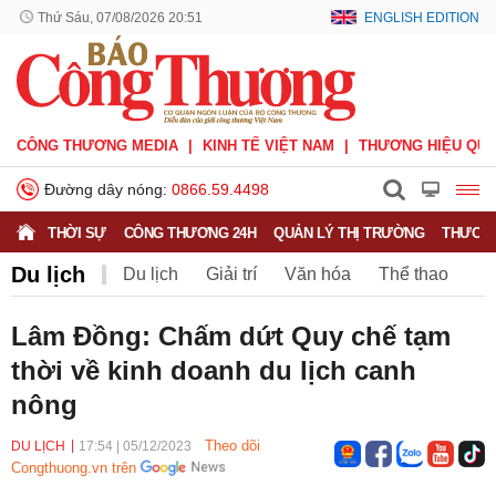
Thứ Sáu, 07/08/2026 20:51
ENGLISH EDITION
CÔNG THƯƠNG MEDIA
KINH TẾ VIỆT NAM
THƯƠNG HIỆU QUỐ
Đường dây nóng:
0866.59.4498
THỜI SỰ
CÔNG THƯƠNG 24H
QUẢN LÝ THỊ TRƯỜNG
THƯƠNG
Du lịch
Du lịch
Giải trí
Văn hóa
Thể thao
V.League
Sáng tác
Văn nghệ
Lâm Đồng: Chấm dứt Quy chế tạm
thời về kinh doanh du lịch canh
nông
Theo dõi
DU LỊCH
17:54
|
05/12/2023
Congthuong.vn trên