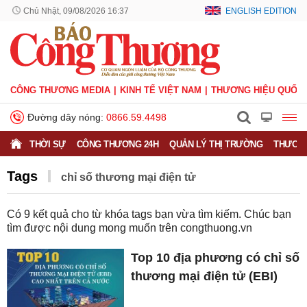
Chủ Nhật, 09/08/2026 16:37
ENGLISH EDITION
CÔNG THƯƠNG MEDIA
KINH TẾ VIỆT NAM
THƯƠNG HIỆU QUỐC 
Đường dây nóng:
0866.59.4498
THỜI SỰ
CÔNG THƯƠNG 24H
QUẢN LÝ THỊ TRƯỜNG
THƯƠNG
Tags
chỉ số thương mại điện tử
Có
9
kết quả cho từ khóa tags bạn vừa tìm kiếm. Chúc bạn
tìm được nội dung mong muốn trên
congthuong.vn
Top 10 địa phương có chỉ số
thương mại điện tử (EBI)