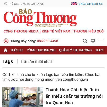
Thứ Sáu, 07/08/2026 14:06
ENGLISH EDITION
CÔNG THƯƠNG MEDIA
KINH TẾ VIỆT NAM
THƯƠNG HIỆU QUỐC 
Đường dây nóng:
0866.59.4498
THỜI SỰ
CÔNG THƯƠNG 24H
QUẢN LÝ THỊ TRƯỜNG
THƯƠNG
Tags
bữa ăn thiết chất
Có
1
kết quả cho từ khóa tags bạn vừa tìm kiếm. Chúc bạn
tìm được nội dung mong muốn trên
congthuong.vn
Thanh Hóa: Cải thiện 'bữa
ăn thiếu chất' tại trường nội
trú Quan Hóa