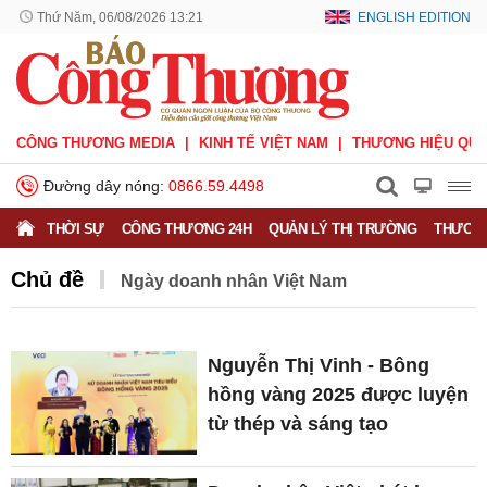
Thứ Năm, 06/08/2026 13:21
ENGLISH EDITION
CÔNG THƯƠNG MEDIA
KINH TẾ VIỆT NAM
THƯƠNG HIỆU QUỐ
Đường dây nóng:
0866.59.4498
THỜI SỰ
CÔNG THƯƠNG 24H
QUẢN LÝ THỊ TRƯỜNG
THƯƠNG
Chủ đề
Ngày doanh nhân Việt Nam
Nguyễn Thị Vinh - Bông
hồng vàng 2025 được luyện
từ thép và sáng tạo