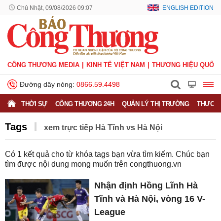
Chủ Nhật, 09/08/2026 09:07
ENGLISH EDITION
CÔNG THƯƠNG MEDIA
KINH TẾ VIỆT NAM
THƯƠNG HIỆU QUỐC 
Đường dây nóng:
0866.59.4498
THỜI SỰ
CÔNG THƯƠNG 24H
QUẢN LÝ THỊ TRƯỜNG
THƯƠNG
Tags
xem trực tiếp Hà Tĩnh vs Hà Nội
Có
1
kết quả cho từ khóa tags bạn vừa tìm kiếm. Chúc bạn
tìm được nội dung mong muốn trên
congthuong.vn
Nhận định Hồng Lĩnh Hà
Tĩnh và Hà Nội, vòng 16 V-
League