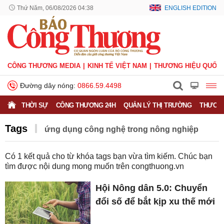
Thứ Năm, 06/08/2026 04:38
ENGLISH EDITION
CÔNG THƯƠNG MEDIA
KINH TẾ VIỆT NAM
THƯƠNG HIỆU QUỐC 
Đường dây nóng:
0866.59.4498
THỜI SỰ
CÔNG THƯƠNG 24H
QUẢN LÝ THỊ TRƯỜNG
THƯƠNG
Tags
ứng dụng công nghệ trong nông nghiệp
Có
1
kết quả cho từ khóa tags bạn vừa tìm kiếm. Chúc bạn
tìm được nội dung mong muốn trên
congthuong.vn
Hội Nông dân 5.0: Chuyển
đổi số để bắt kịp xu thế mới