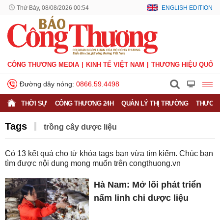
Thứ Bảy, 08/08/2026 00:54
ENGLISH EDITION
CÔNG THƯƠNG MEDIA
KINH TẾ VIỆT NAM
THƯƠNG HIỆU QUỐC 
Đường dây nóng:
0866.59.4498
THỜI SỰ
CÔNG THƯƠNG 24H
QUẢN LÝ THỊ TRƯỜNG
THƯƠNG
Tags
trồng cây dược liệu
Có
13
kết quả cho từ khóa tags bạn vừa tìm kiếm. Chúc bạn
tìm được nội dung mong muốn trên
congthuong.vn
Hà Nam: Mở lối phát triển
nấm linh chi dược liệu