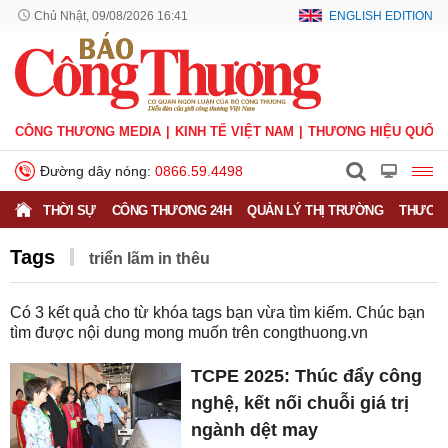
Chủ Nhật, 09/08/2026 16:41
ENGLISH EDITION
CÔNG THƯƠNG MEDIA
KINH TẾ VIỆT NAM
THƯƠNG HIỆU QUỐC 
Đường dây nóng:
0866.59.4498
THỜI SỰ
CÔNG THƯƠNG 24H
QUẢN LÝ THỊ TRƯỜNG
THƯƠNG
Tags
triển lãm in thêu
Có
3
kết quả cho từ khóa tags bạn vừa tìm kiếm. Chúc bạn
tìm được nội dung mong muốn trên
congthuong.vn
TCPE 2025: Thúc đẩy công
nghệ, kết nối chuỗi giá trị
ngành dệt may