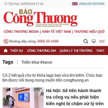
Thứ Hai, 10/08/2026 17:18
ENGLISH EDITION
CÔNG THƯƠNG MEDIA
KINH TẾ VIỆT NAM
THƯƠNG HIỆU QUỐC 
Đường dây nóng:
0866.59.4498
THỜI SỰ
CÔNG THƯƠNG 24H
QUẢN LÝ THỊ TRƯỜNG
THƯƠNG
Tags
Triển khai iHanoi
Có
2
kết quả cho từ khóa tags bạn vừa tìm kiếm. Chúc bạn
tìm được nội dung mong muốn trên
congthuong.vn
Hà Nội: Sẽ tiến hành thanh
tra công vụ nếu phát hiện
kiến nghị bị chậm xử lý trên