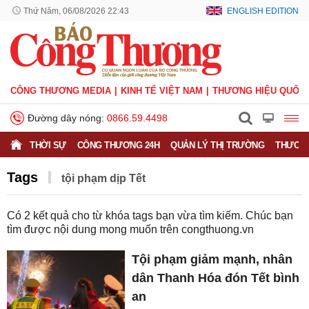
Thứ Năm, 06/08/2026 22:43
ENGLISH EDITION
CÔNG THƯƠNG MEDIA
KINH TẾ VIỆT NAM
THƯƠNG HIỆU QUỐC 
Đường dây nóng:
0866.59.4498
THỜI SỰ
CÔNG THƯƠNG 24H
QUẢN LÝ THỊ TRƯỜNG
THƯƠNG
Tags
tội phạm dịp Tết
Có
2
kết quả cho từ khóa tags bạn vừa tìm kiếm. Chúc bạn
tìm được nội dung mong muốn trên
congthuong.vn
Tội phạm giảm mạnh, nhân
dân Thanh Hóa đón Tết bình
an