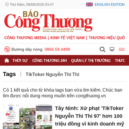
Thứ Năm, 06/08/2026 03:47
ENGLISH EDITION
CÔNG THƯƠNG MEDIA
KINH TẾ VIỆT NAM
THƯƠNG HIỆU QUỐC 
Đường dây nóng:
0866.59.4498
THỜI SỰ
CÔNG THƯƠNG 24H
QUẢN LÝ THỊ TRƯỜNG
THƯƠNG
Tags
TikToker Nguyễn Thi Thi
Có
1
kết quả cho từ khóa tags bạn vừa tìm kiếm. Chúc bạn
tìm được nội dung mong muốn trên
congthuong.vn
Tây Ninh: Xử phạt 'TikToker
Nguyễn Thi Thi 97' hơn 100
triệu đồng vì kinh doanh mỹ