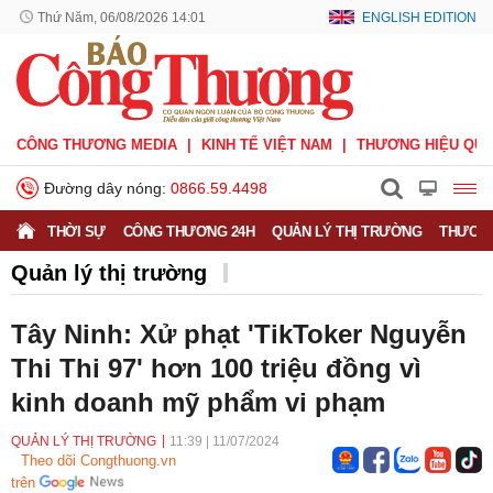
Thứ Năm, 06/08/2026 14:01
ENGLISH EDITION
CÔNG THƯƠNG MEDIA
KINH TẾ VIỆT NAM
THƯƠNG HIỆU QUỐ
Đường dây nóng:
0866.59.4498
THỜI SỰ
CÔNG THƯƠNG 24H
QUẢN LÝ THỊ TRƯỜNG
THƯƠNG
Quản lý thị trường
Tây Ninh: Xử phạt 'TikToker Nguyễn
Thi Thi 97' hơn 100 triệu đồng vì
kinh doanh mỹ phẩm vi phạm
QUẢN LÝ THỊ TRƯỜNG
11:39
|
11/07/2024
Theo dõi Congthuong.vn
trên