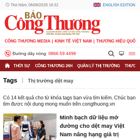
Thứ Năm, 06/08/2026 18:32
ENGLISH EDITION
CÔNG THƯƠNG MEDIA
KINH TẾ VIỆT NAM
THƯƠNG HIỆU QUỐC 
Đường dây nóng:
0866.59.4498
THỜI SỰ
CÔNG THƯƠNG 24H
QUẢN LÝ THỊ TRƯỜNG
THƯƠNG
Tags
Thị trường dệt may
Có
14
kết quả cho từ khóa tags bạn vừa tìm kiếm. Chúc bạn
tìm được nội dung mong muốn trên
congthuong.vn
Minh bạch dữ liệu mở
đường cho dệt may Việt
Nam nâng hạng giá trị