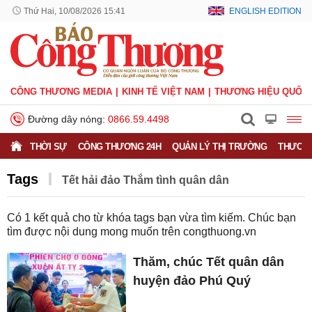
Thứ Hai, 10/08/2026 15:41
ENGLISH EDITION
CÔNG THƯƠNG MEDIA
KINH TẾ VIỆT NAM
THƯƠNG HIỆU QUỐC 
Đường dây nóng:
0866.59.4498
THỜI SỰ
CÔNG THƯƠNG 24H
QUẢN LÝ THỊ TRƯỜNG
THƯƠNG
Tags
Tết hải đảo Thắm tình quân dân
Có
1
kết quả cho từ khóa tags bạn vừa tìm kiếm. Chúc bạn
tìm được nội dung mong muốn trên
congthuong.vn
Thăm, chúc Tết quân dân
huyện đảo Phú Quý