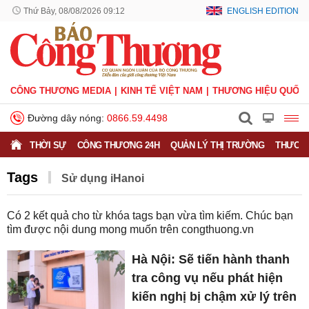
Thứ Bảy, 08/08/2026 09:12
ENGLISH EDITION
CÔNG THƯƠNG MEDIA
KINH TẾ VIỆT NAM
THƯƠNG HIỆU QUỐC 
Đường dây nóng:
0866.59.4498
THỜI SỰ
CÔNG THƯƠNG 24H
QUẢN LÝ THỊ TRƯỜNG
THƯƠNG
Tags
Sử dụng iHanoi
Có
2
kết quả cho từ khóa tags bạn vừa tìm kiếm. Chúc bạn
tìm được nội dung mong muốn trên
congthuong.vn
Hà Nội: Sẽ tiến hành thanh
tra công vụ nếu phát hiện
kiến nghị bị chậm xử lý trên