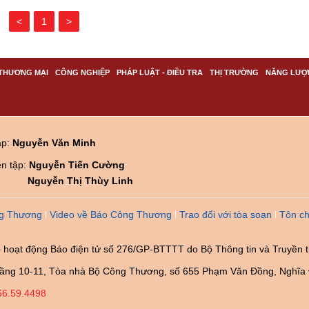
<
1
>
THƯƠNG MẠI
CÔNG NGHIỆP
PHÁP LUẬT - ĐIỀU TRA
THỊ TRƯỜNG
NĂNG LƯỢ
ập:
Nguyễn Văn Minh
ên tập:
Nguyễn Tiến Cường
Nguyễn Thị Thùy Linh
g Thương
Video về Báo Công Thương
Trao đổi với tòa soạn
Tôn ch
 hoạt động Báo điện tử số 276/GP-BTTTT do Bộ Thông tin và Truyền 
ầng 10-11, Tòa nhà Bộ Công Thương, số 655 Phạm Văn Đồng, Nghĩa 
66.59.4498