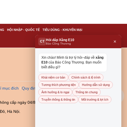
NG
HỘI NHẬP - QUỐC TẾ
TIÊU DÙNG - KHUYẾN MẠI
Hỏi đáp Xăng E10
×
CT
Báo Công Thương
Xin chào! Mình là trợ lý hỏi–đáp về
xăng
E10
của Báo Công Thương. Bạn muốn
biết điều gì?
Khái niệm cơ bản
Chính sách & lộ trình
Tương thích phương tiện
Hướng dẫn sử dụng
ỉ mục đích
Quy định dẫn
Ảnh hưởng & lo ngại
Thông tin chung
Truyền thông & thông tin
Môi trường & lợi ích
thông cấp ngày 04/8/2023
Đô, Hà Nội.