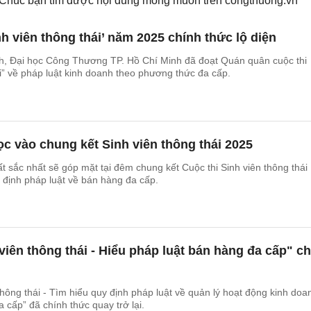
. Chúc bạn tìm được nội dung mong muốn trên
congthuong.vn
h viên thông thái’ năm 2025 chính thức lộ diện
h, Đại học Công Thương TP. Hồ Chí Minh đã đoạt Quán quân cuộc thi
ái” về pháp luật kinh doanh theo phương thức đa cấp.
ọc vào chung kết Sinh viên thông thái 2025
ất sắc nhất sẽ góp mặt tại đêm chung kết Cuộc thi Sinh viên thông thái
 định pháp luật về bán hàng đa cấp.
 viên thông thái - Hiểu pháp luật bán hàng đa cấp" c
thông thái - Tìm hiểu quy định pháp luật về quản lý hoạt động kinh doa
 cấp” đã chính thức quay trở lại.