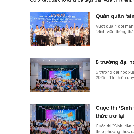
Có
3
kết quả cho từ khóa tags bạn vừa tìm kiếm
Quán quân ‘sin
Vượt qua 4 đội mạn
“Sinh viên thông th
5 trường đại h
5 trường đại học xu
2025 - Tìm hiểu quy
Cuộc thi ‘Sinh
thức trở lại
Cuộc thi “Sinh viên 
theo phương thức đa