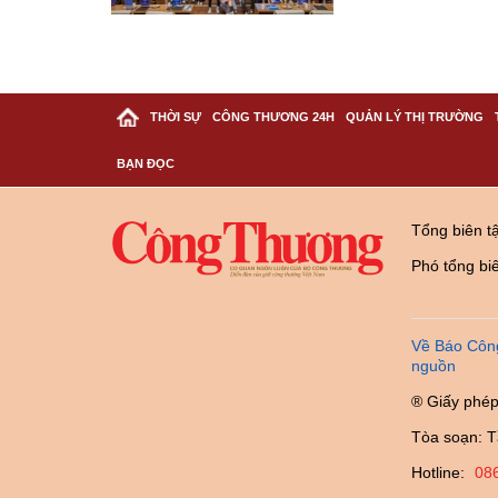
THỜI SỰ
CÔNG THƯƠNG 24H
QUẢN LÝ THỊ TRƯỜNG
BẠN ĐỌC
Tổng biên t
Phó tổng bi
Về Báo Côn
nguồn
® Giấy phép
Tòa soạn: T
Hotline:
08