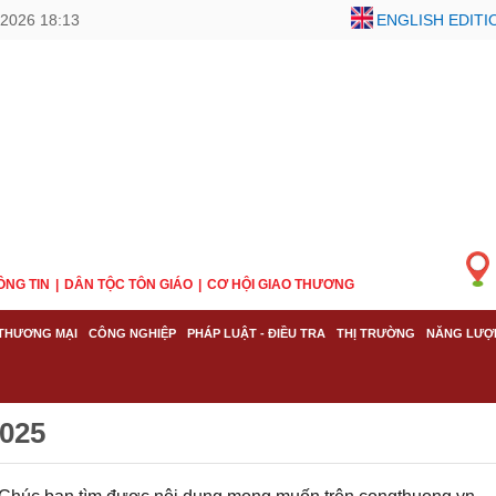
/2026 18:13
ENGLISH EDITI
ÔNG TIN
DÂN TỘC TÔN GIÁO
CƠ HỘI GIAO THƯƠNG
THƯƠNG MẠI
CÔNG NGHIỆP
PHÁP LUẬT - ĐIỀU TRA
THỊ TRƯỜNG
NĂNG LƯỢ
2025