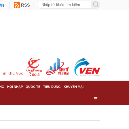
ON
RSS
Tin Khu Vực
NG
HỘI NHẬP - QUỐC TẾ
TIÊU DÙNG - KHUYẾN MẠI