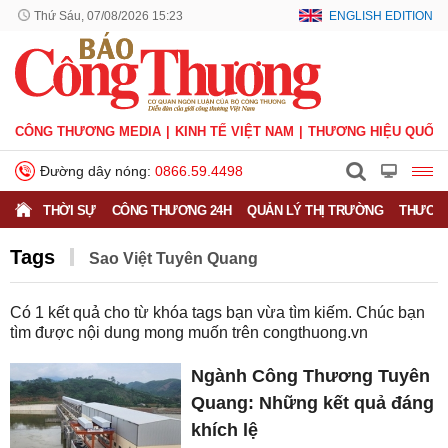
Thứ Sáu, 07/08/2026 15:23
ENGLISH EDITION
CÔNG THƯƠNG MEDIA
KINH TẾ VIỆT NAM
THƯƠNG HIỆU QUỐC 
Đường dây nóng:
0866.59.4498
THỜI SỰ
CÔNG THƯƠNG 24H
QUẢN LÝ THỊ TRƯỜNG
THƯƠNG
Tags
Sao Việt Tuyên Quang
Có
1
kết quả cho từ khóa tags bạn vừa tìm kiếm. Chúc bạn
tìm được nội dung mong muốn trên
congthuong.vn
Ngành Công Thương Tuyên
Quang: Những kết quả đáng
khích lệ