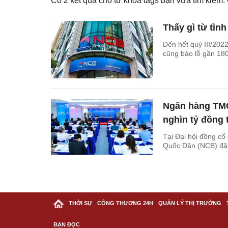
Có
2
kết quả cho từ khóa tags bạn vừa tìm kiếm
Thấy gì từ tìn
Đến hết quý III/202
cũng báo lỗ gần 180
Ngân hàng TMCP
nghìn tỷ đồng 
Tại Đại hội đồng c
Quốc Dân (NCB) đặt 
THỜI SỰ
CÔNG THƯƠNG 24H
QUẢN LÝ THỊ TRƯỜNG
BẠN ĐỌC