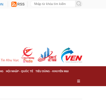
ON
RSS
Tin Khu Vực
NG
HỘI NHẬP - QUỐC TẾ
TIÊU DÙNG - KHUYẾN MẠI