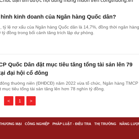
. Chúc bạn tìm được nội dung mong muốn trên
congthuong.vn
h hình kinh doanh của Ngân hàng Quốc dân?
2, tỷ lệ nợ xấu của Ngân hàng Quốc dân là 14,7%, đồng thời ngân hàn
 tỷ đồng trong bối cảnh tăng trích lập dự phòng.
 Quốc Dân đặt mục tiêu tăng tổng tài sản lên 79
tại đại hội cổ đông
ổ đông thường niên (ĐHĐCĐ) năm 2022 vừa tổ chức, Ngân hàng TMCP
mục tiêu tổng tài sản tăng lên hơn 78 nghìn tỷ đồng.
<
1
>
THƯƠNG MẠI
CÔNG NGHIỆP
PHÁP LUẬT - ĐIỀU TRA
THỊ TRƯỜNG
NĂNG LƯỢ