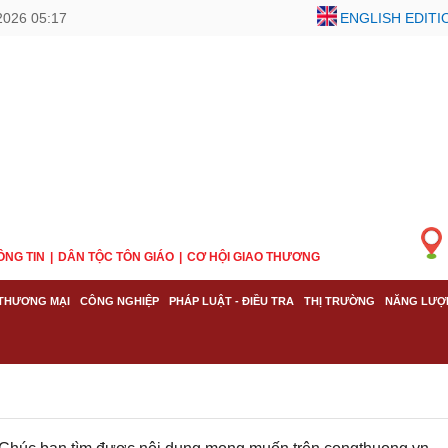
2026 05:17
ENGLISH EDITI
ÔNG TIN
DÂN TỘC TÔN GIÁO
CƠ HỘI GIAO THƯƠNG
THƯƠNG MẠI
CÔNG NGHIỆP
PHÁP LUẬT - ĐIỀU TRA
THỊ TRƯỜNG
NĂNG LƯỢ