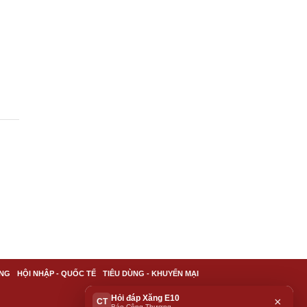
g
NG
HỘI NHẬP - QUỐC TẾ
TIÊU DÙNG - KHUYẾN MẠI
Hỏi đáp Xăng E10
×
CT
Báo Công Thương