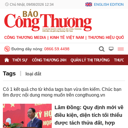
Chủ Nhật, 09/08/2026 12:34
ENGLISH EDITION
CÔNG THƯƠNG MEDIA
KINH TẾ VIỆT NAM
THƯƠNG HIỆU QUỐC 
Đường dây nóng:
0866.59.4498
THỜI SỰ
CÔNG THƯƠNG 24H
QUẢN LÝ THỊ TRƯỜNG
THƯƠNG
Tags
loại đất
Có
1
kết quả cho từ khóa tags bạn vừa tìm kiếm. Chúc bạn
tìm được nội dung mong muốn trên
congthuong.vn
Lâm Đồng: Quy định mới về
điều kiện, diện tích tối thiểu
được tách thửa đất, hợp