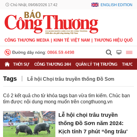
Chủ Nhật, 09/08/2026 17:42
ENGLISH EDITION
CÔNG THƯƠNG MEDIA
KINH TẾ VIỆT NAM
THƯƠNG HIỆU QUỐC 
Đường dây nóng:
0866.59.4498
THỜI SỰ
CÔNG THƯƠNG 24H
QUẢN LÝ THỊ TRƯỜNG
THƯƠNG
Tags
Lễ hội Chọi trâu truyền thống Đồ Sơn
Có
2
kết quả cho từ khóa tags bạn vừa tìm kiếm. Chúc bạn
tìm được nội dung mong muốn trên
congthuong.vn
Lễ hội chọi trâu truyền
thống Đồ Sơn năm 2024:
Kịch tính 7 phút “ông trâu'